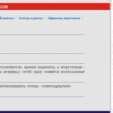
КОВ
⁄
⁄
⁄
Клиентам
Электро-курилка
Афоризмы энергетиков
толюбители, врачам пациенты, а энергетикам -
 резервы,у сетей сразу появятся колоссальные
емибанкирщина, теперь - семиподрядчина