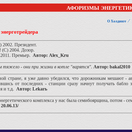
АФОРИЗМЫ ЭНЕРГЕТИ
⁄
О Холдинге
 энерготрейдера
) 2002. Президент.
 (С) 2004. Дозор.
 2011. Премьер.
Автор:
Alex_Kru
 тяжело - они при жизни в котле "варятся".
Автор:
bakal2010
ой стране, я уже давно убедился, что дорожникам мешают - ав
шись от последних - станции сразу начнут получать бабло за
 и т.д.
Автор: Lekarь
энергетического комплекса у нас была семибоярщина, потом - с
20.06.13/