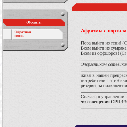
Обсудить:
Афризмы с портала
Обратная
связь
Пора выйти из тени! (С
Всем выйти из сумрака!
Всем из оффшоров! (С)
Энергетикам-сетевикам
живя в нашей прекрасн
потребители и избавив
резервы на подключения
Сначала в управлении 
/из совещения СРПЭЭ 