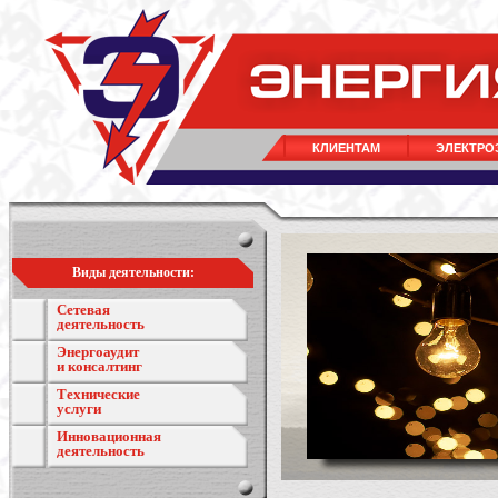
КЛИЕНТАМ
ЭЛЕКТРО
Виды деятельности:
Сетевая
деятельность
Энергоаудит
и консалтинг
Технические
услуги
Инновационная
деятельность