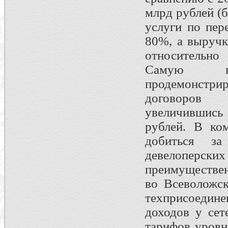
млрд рублей (
услуги по пер
80%, а выручк
относительно
Самую в
продемонстри
договоров т
увеличившись
рублей. В ко
добиться з
девелоперских
преимуществен
во Всеволожск
техприсоедине
доходов у сет
тарифов уровн