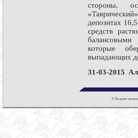
стороны, о
«Таврически
депозитах 16,
средств растя
балансовыми 
которые об
выпадающих д
31-03-2015 А
© Холдинг компан