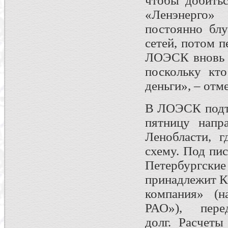
чтобы добитьс
«Ленэнерго»
постоянно бл
сетей, потом 
ЛОЭСК вновь л
поскольку кт
деньги», – отм
В ЛОЭСК подтв
пятницу напр
Ленобласти, 
схему. Под пи
Петербургск
принадлежит К
компания» (
РАО»), пер
долг. Расчеты