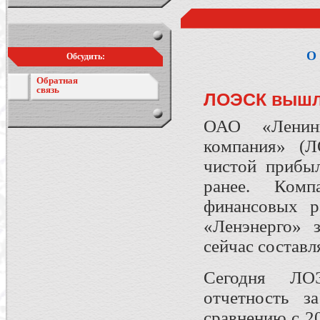
О 
Обсудить:
Обратная
связь
ЛОЭСК вышл
ОАО «Ленингр
компания» (Л
чистой прибы
ранее. Комп
финансовых р
«Ленэнерго» з
сейчас состав
Сегодня ЛОЭ
отчетность з
сравнению с 2