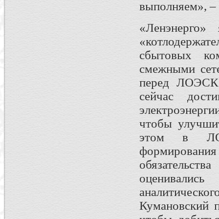
выполняем», –
«Ленэнерго» 
«котлодержат
сбытовых ко
смежными сет
перед ЛОЭСК,
сейчас дост
электроэнерги
чтобы улучши
этом в ЛОЭ
формирования 
обязательств
оценивалис
аналитическо
Кумановский п