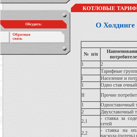
КОТЛОВЫЕ ТАРИФ
О Холдинге
Обсудить:
Обратная
связь
Наименование
№ п/п
потребител
1
2
Тарифные группы
I
Население и пот
1
Одно став очный
II
Прочие потреби
1
Одноставочный 
2
Двухставочный 
- ставка за сод
2,1
сетей
- ставка на оп
2,2
расхода (потерь)