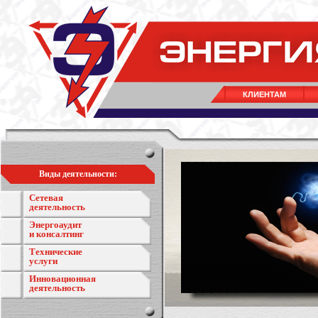
КЛИЕНТАМ
Виды деятельности:
Сетевая
деятельность
Энергоаудит
и консалтинг
Технические
услуги
Инновационная
деятельность