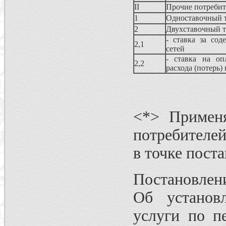
II
Прочие потреби
1
Одноставочный 
2
Двухставочный 
- ставка за сод
2,1
сетей
- ставка на оп
2,2
расхода (потерь)
<*> Применя
потребителей
в точке поста
Постановлени
Об установ
услуги по п