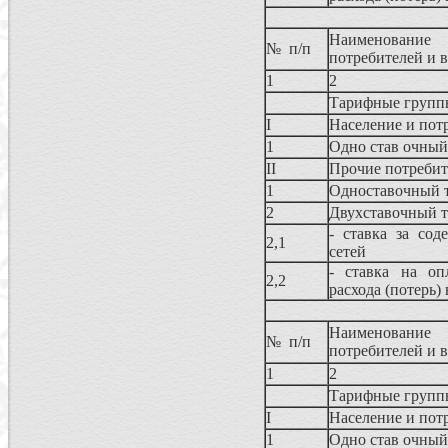
Наименование
№ п/п
потребителей и 
1
2
Тарифные группы
I
Население и пот
1
Одно став очный
II
Прочие потреби
1
Одноставочный 
2
Двухставочный 
- ставка за сод
2,1
сетей
- ставка на оп
2,2
расхода (потерь)
Наименование
№ п/п
потребителей и 
1
2
Тарифные группы
I
Население и пот
1
Одно став очный