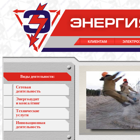
КЛИЕНТАМ
ЭЛЕКТРО
Виды деятельности:
Сетевая
деятельность
Энергоаудит
и консалтинг
Технические
услуги
Инновационная
деятельность