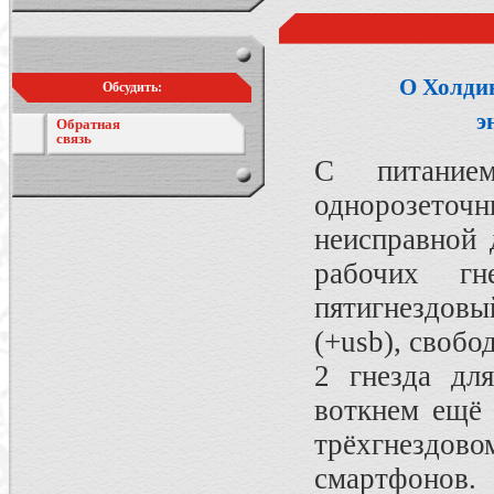
О Холди
Обсудить:
э
Обратная
связь
С питание
однорозеточн
неисправной 
рабочих г
пятигнездов
(+usb), своб
2 гнезда дл
воткнем ещё 
трёхгнездо
смартфонов. 