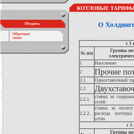
КОТЛОВЫЕ ТАРИФЫ
О Холдинг
Обсудить:
Обратная
связь
с 1
Группы по
№ п/п
электричес
1
Население
Прочие по
2
2.1.
Одноставочный та
Двухставо
2.2.
ставка за содержа
2.2.1.
сетей
ставка за оплату
2.2.2.
расхода (потерь)
сетях
с 1
Группы по