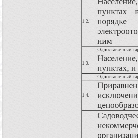
Населени
пунктах 
порядке 
1.2.
электроот
ним
Одноставочный та
Населени
1.3.
пунктах, и
Одноставочный та
Приравнен
исключе
1.4.
ценообраз
Садовод
некоммерч
организац