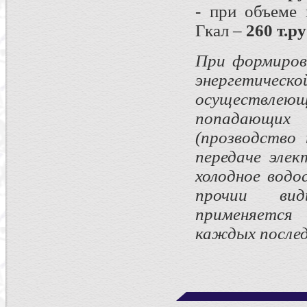
- при объеме
Гкал –
260 т.ру
При формиров
энергетическ
осуществлеющ
попадающих п
(прозводство 
передаче элек
холодное водо
прочии вид
применяетс
каждых послед