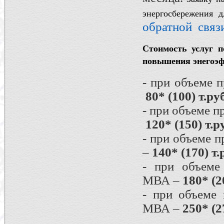
энергосбережения 
обратной связ
Стоимость услуг 
повышения энегоэф
- при объеме 
80* (100) т.руб
- при объеме 
120* (150) т.р
- при объеме 
–
140* (170) т.
- при объеме
МВА –
180* (2
- при объеме
МВА –
250* (2