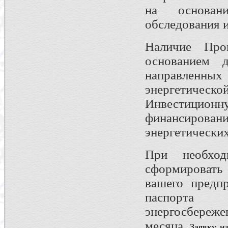
на основани
обследования 
Наличие Прог
основанием д
направленных
энергетическо
Инвестицио
финансировани
энергетических
При необход
сформировать
вашего предпр
паспорта
энергосбере
месяца.
Заявку н