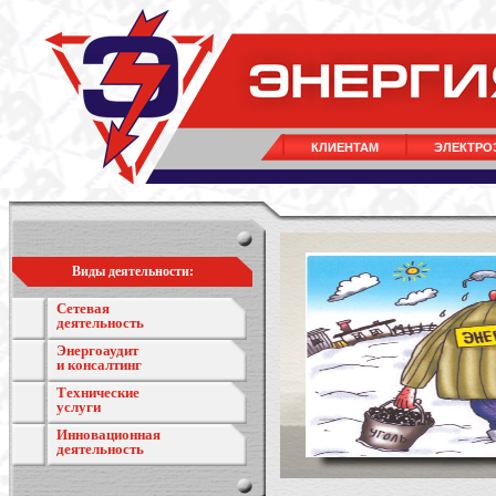
КЛИЕНТАМ
ЭЛЕКТРО
Виды деятельности:
Сетевая
деятельность
Энергоаудит
и консалтинг
Технические
услуги
Инновационная
деятельность