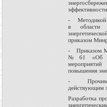
энергосбереж
эффективности
- Методикой р
в области 
энергетичес
приказом Минр
- Приказом Ми
№61 «Об ут
мероприятий
повышения эне
- Прочими 
действующим з
Разработка пр
энергетически