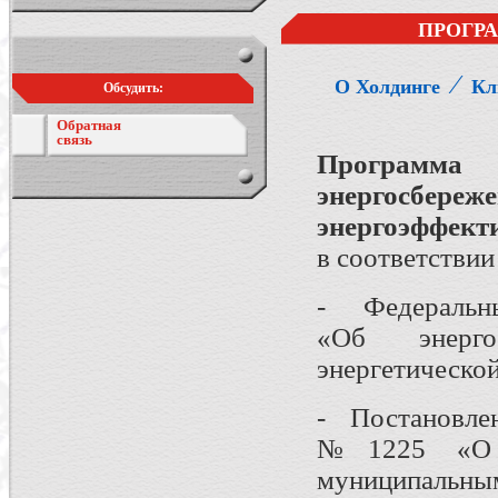
ПРОГР
⁄
О Холдинге
Кл
Обсудить:
Обратная
связь
Программ
энергос
энергоэффект
в соответствии 
- Федеральны
«Об энерг
энергетическо
- Постановлен
№1225 «О т
муниципал