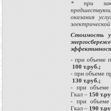
* при зак
предшествующ
оказания усл
электрической 
Стоимость у
энергосбере
эффективност
- при объеме 
100 т.руб.;
- при объеме 
130 т.руб.;
- при объеме
Гкал –
150 т.ру
- при объеме
Гкал –
190 т.ру