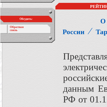
РЕЙТИН
Обсудить:
О
Обратная
⁄
России
Тар
связь
Представ
электрич
российские
данным Ев
РФ от 01.