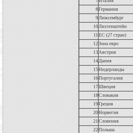
7
Италия
8
Германия
9
Люксембург
10
Лихтенштейн
11
ЕС (27 стран)
12
Зона евро
13
Австрия
14
Дания
15
Нидерланды
16
Португалия
17
Швеция
18
Словакия
19
Греция
20
Норвегия
21
Словения
22
Польша