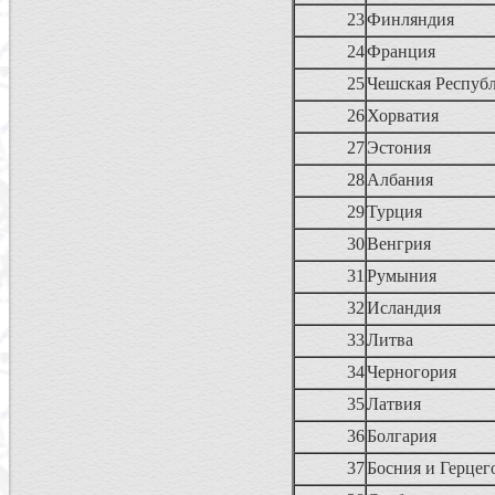
23
Финляндия
24
Франция
25
Чешская Респуб
26
Хорватия
27
Эстония
28
Албания
29
Турция
30
Венгрия
31
Румыния
32
Исландия
33
Литва
34
Черногория
35
Латвия
36
Болгария
37
Босния и Герце