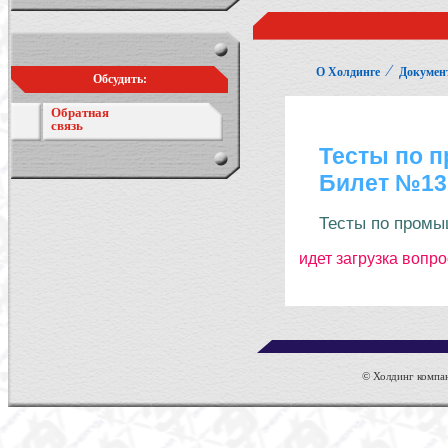
⁄
О Холдинге
Докумен
Обсудить:
Обратная
связь
© Холдинг компан