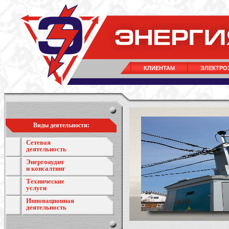
КЛИЕНТАМ
ЭЛЕКТРО
Виды деятельности:
Сетевая
деятельность
Энергоаудит
и консалтинг
Технические
услуги
Инновационная
деятельность