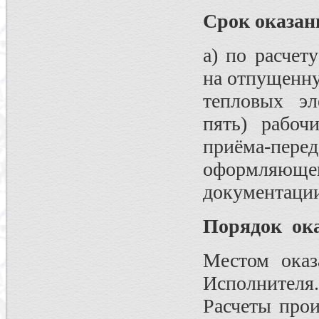
Срок оказан
а) по расчет
на отпущенну
тепловых эл
пять) рабоч
приёма-пе
оформляющ
документаци
Порядок ока
Местом оказ
Исполнителя.
Расчеты прои