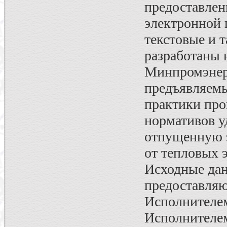
предоставлен
электронной 
текстовые и
разработаны 
Минпромэнерг
предъявляемы
практики про
нормативов у
отпущенную 
от тепловых 
Исходные да
предоставляю
Исполнителем
Исполнителем