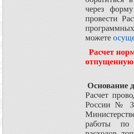
через форм
провести Ра
программных
можете
осуще
Расчет нор
отпущенную 
Основание д
Расчет пров
России № 32
Министерст
работы по 
расходов то