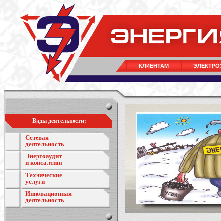
КЛИЕНТАМ
ЭЛЕКТРО
Виды деятельности:
Сетевая
деятельность
Энергоаудит
и консалтинг
Технические
услуги
Инновационная
деятельность