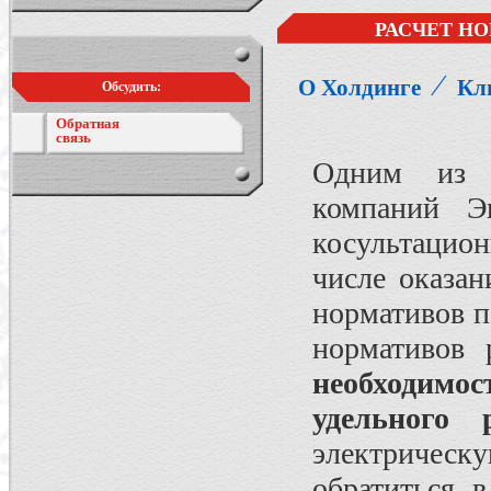
РАСЧЕТ НО
⁄
О Холдинге
Кл
Обсудить:
Обратная
связь
Одним из н
компаний Эн
косультацион
числе оказан
нормативов п
нормативов 
необходимо
удельного
электричес
обратиться 