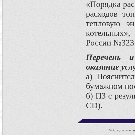
«Порядка рас
расходов то
тепловую эн
котельных»
России №323 о
Перечень 
оказание услу
а) Пояснител
бумажном нос
б) ПЗ с резул
CD).
© Холдинг компан