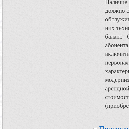
Наличие 
должно с
обслужи
них техн
баланс 
абонента
включить
первона
характе
модерни
арендной
стоимост
(приобре
Присоеди