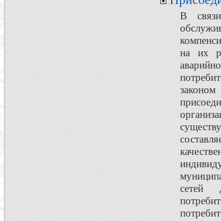
В связи
обслужив
компенси
на их р
аварийн
потреби
законом
присоеди
организ
существ
составля
качеств
индиви
муницип
сетей 
потребит
потребит