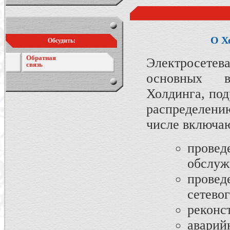
О Х
Обсудить:
Обратная
Электросетев
связь
основных в
Холдинга, под
распределени
числе включаю
пров
обслуж
провед
сетево
реконс
авари