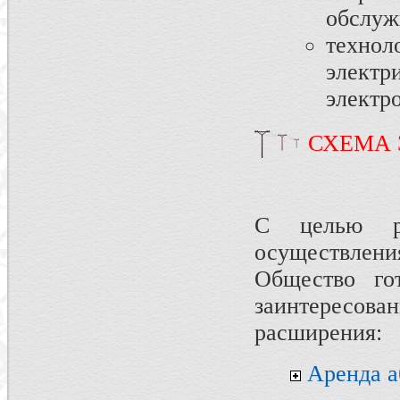
обслуж
техн
элект
электр
СХЕМА 
С целью ра
осуществлени
Общество го
заинтересо
расширения:
Аренда а