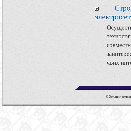
Стр
электросет
Осуществ
техноло
совмест
заинтер
чьих инт
© Холдинг компан