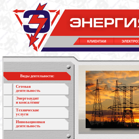
КЛИЕНТАМ
ЭЛЕКТРО
Виды деятельности:
Сетевая
деятельность
Энергоаудит
и консалтинг
Технические
услуги
Инновационная
деятельность