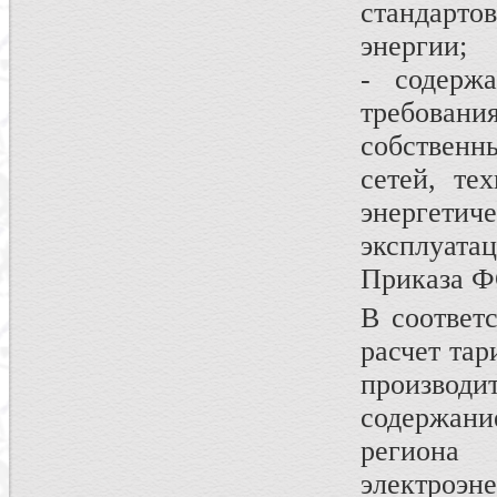
стандарто
энергии;
- содерж
требован
собственн
сетей, те
энергети
эксплуата
Приказа ФС
В соответ
расчет тар
производи
содержан
региона
электроэн