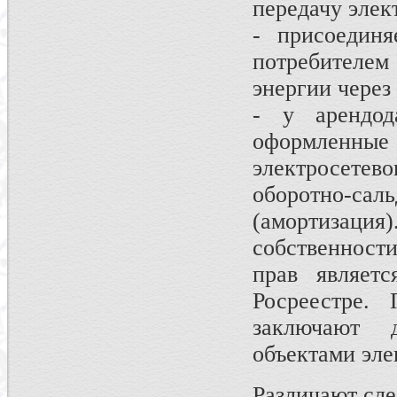
передачу элек
- присоединя
потребителе
энергии через
- у арендод
оформленны
электросетево
оборотно-с
(аморти
собственнос
прав являетс
Росреестре. 
заключают д
объектами эле
Различают сл