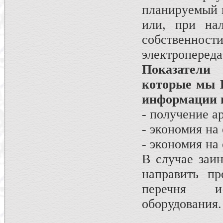
планируемый к
или, при нал
собственн
электроперед
Показатели
которые мы 
информации 
- получение а
- экономия на
- экономия на 
В случае заи
направить пр
перечня и 
оборудования.