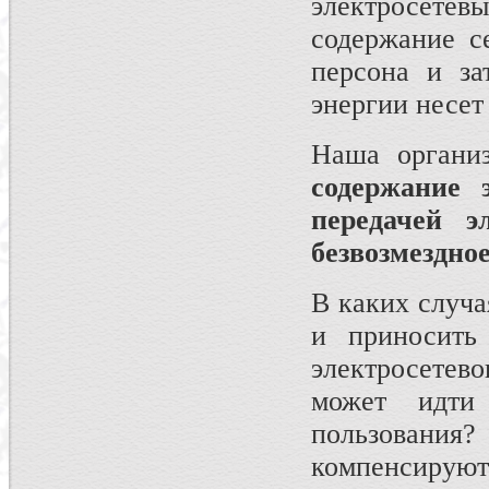
электросетев
содержание се
персона и за
энергии несет
Наша органи
содержание 
передачей 
безвозмездно
В каких случа
и приносить
электросетев
может идти 
пользования?
компенсируют