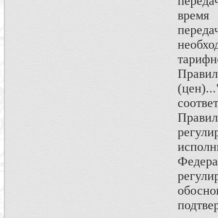
переда
время
перед
необх
тарифн
Правил
(цен)
соотве
Прави
регул
исполн
Федер
регули
обосно
подтве