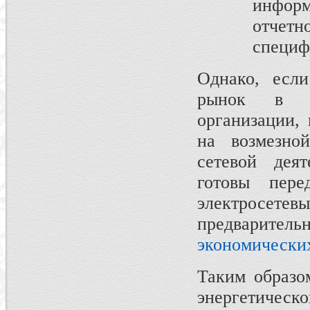
инфор
отчетн
специф
Однако, есл
рынок в ка
организации,
на возмезно
сетевой деят
готовы пере
электросете
предваритель
экономическ
Таким образо
энергетич