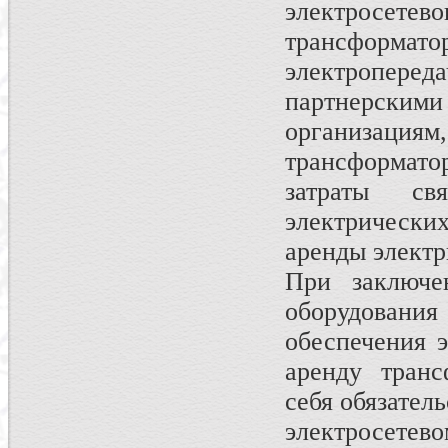
электросе
трансформ
электроперед
партнерским
организа
трансформа
затраты св
электрическ
аренды электр
При заключен
оборудования
обеспечения 
аренду транс
себя обязател
электросетев