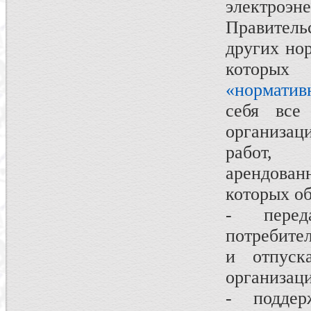
электро
Правитель
других но
которых
«норматив
себя все
организац
работ, 
арендован
которых о
- перед
потребите
и отпуск
организаци
- поддер