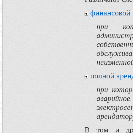
финансовой 
при кот
админист
собстве
обслужи
неизменно
полной арен
при котор
аварий
электро
арендатору
В том и др