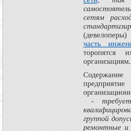
самостоятел
сетям расхо
стандартиз
(девелоперы
часть инжен
торопятся 
организациям.
Содержание
предприяти
организационн
-
требуе
квалифицирова
группой допус
ремонтные и 