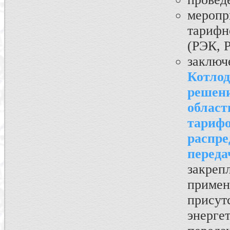
меропр
тарифн
(РЭК, 
заклю
Котло
решен
облас
тари
распр
перед
закре
приме
прису
энерге