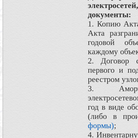
электросетей
документы:
1. Копию Акт
Акта разгран
годовой объ
каждому объек
2. Договор 
первого и по
реестром узлов
3. Аморт
электросетев
год в виде об
(либо в про
формы)
;
4. Инвентарну