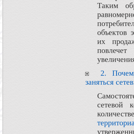
Таким об
равномер
потребите
объектов 
их прода
повлечет
увеличения
2. Почему
заняться сете
Самостоя
сетевой 
количес
террито
утвержен