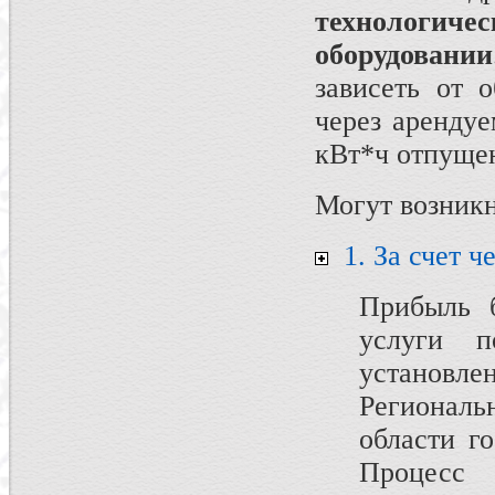
технологич
оборудовании
зависеть от 
через арендуе
кВт*ч отпуще
Могут возникн
1. За счет ч
Прибыль б
услуги п
установл
Региональ
области г
Процес