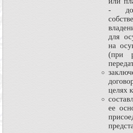
или пл
- док
собств
владен
для ос
на осу
(при 
переда
заключ
догов
целях 
состав
ее осн
присое
предст