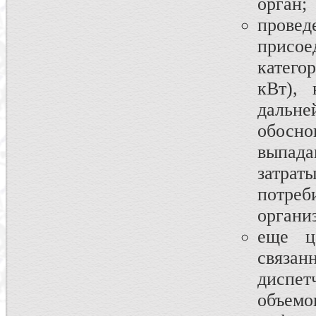
орган;
провед
присое
катего
кВт), 
дальн
обосно
выпад
затра
потре
органи
еще ц
связан
диспет
объемо