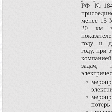
РФ №184 
присоедин
менее 15 
20 км в
показател
году и д
году, при 
компанией
задач, 
электричес
меропр
электр
мероп
потерь
провед