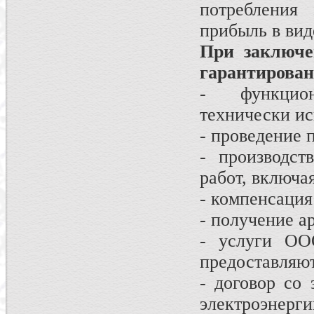
потребления 
прибыль в вид
При заключе
гарантирован
- функцион
технически ис
- проведение
- производст
работ, включа
- компенсация
- получение а
- услуги ОО
предоставляют
- договор со
электроэнерги