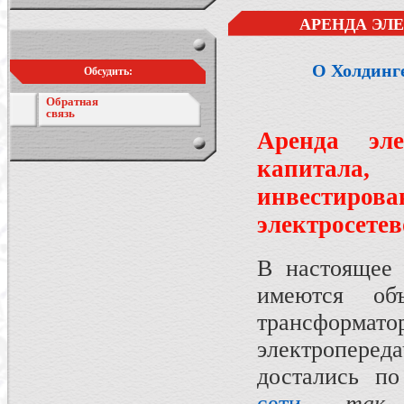
АРЕНДА ЭЛЕ
О Холдинг
Обсудить:
Обратная
связь
Аренда эле
капитала,
инвестиров
электросетев
В настоящее 
имеются объ
трансформ
электропере
достались по
сети,
так к