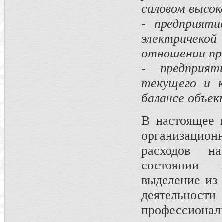
силовом высок
- предприяти
электричекой
отношении пр
- предприя
текущего и к
балансе объек
В настоящее 
организацион
расходов н
состоянии 
выделение из
деятельн
профессио