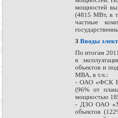
мощностей выр
(4815 МВт, в 
частные ко
государственн
3
Вводы элект
По итогам 201
в эксплуатац
объектов и по
МВА, в т.ч.:
- ОАО «ФСК Е
(96% от план
мощностью 185
- ДЗО ОАО «Х
объектов (122