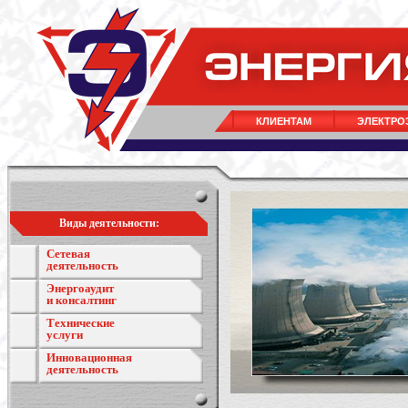
КЛИЕНТАМ
ЭЛЕКТРО
Виды деятельности:
Сетевая
деятельность
Энергоаудит
и консалтинг
Технические
услуги
Инновационная
деятельность