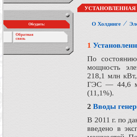
УСТАНОВЛЕННАЯ
⁄
О Холдинге
Эл
Обсудить:
Обратная
связь
1
Установлен
По состоянию
мощность эле
218,1 млн кВт
ГЭС — 44,6 м
(11,1%).
2
Вводы
гене
В 2011 г. по 
введено в эк
мощностей. По