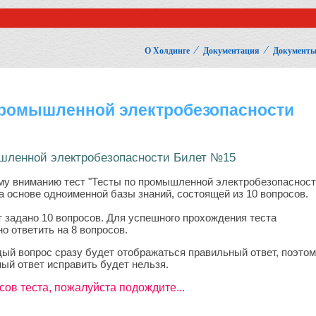
⁄
⁄
О Холдинге
Документация
Документы