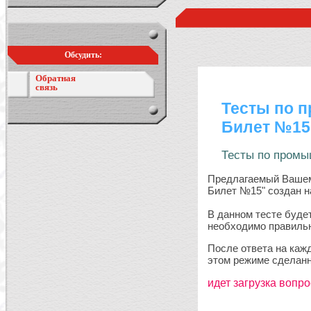
Обсудить:
Обратная
связь