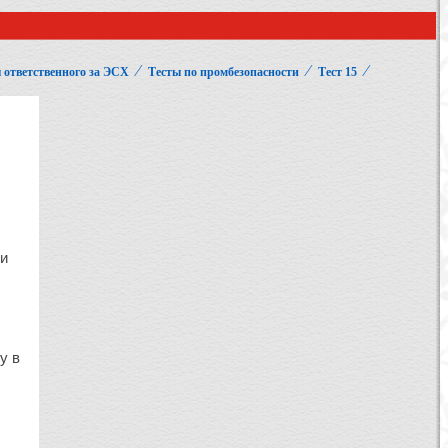
⁄
⁄
⁄
 ответственного за ЭСХ
Тесты по промбезопасности
Тест 15