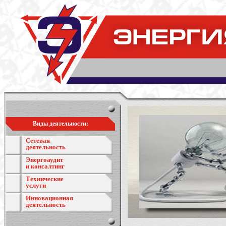
Виды деятельности:
Сетевая
деятельность
Энергоаудит
и консалтинг
Технические
услуги
Инновационная
деятельность