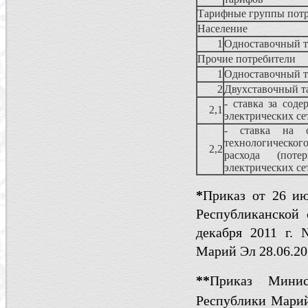
Тарифные группы потр
Население
1
Одноставочный 
Прочие потребители
1
Одноставочный 
2
Двухставочный т
- ставка за соде
2,1
электрических се
- ставка на о
технологическог
2,2
расхода (поте
электрических се
*
Приказ от 26 и
Республиканской
декабря 2011 г.
Марий Эл 28.06.20
*
*
Приказ Минис
Республики Мари