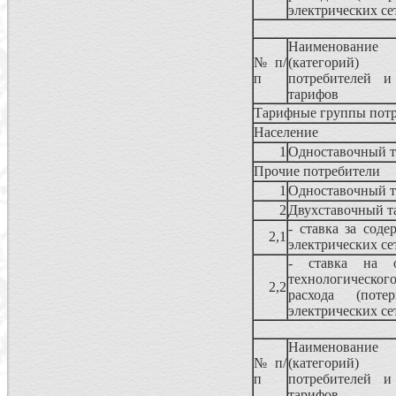
электрических се
Наименование 
№ п/
(категорий)
п
потребителей 
тарифов
Тарифные группы потр
Население
1
Одноставочный 
Прочие потребители
1
Одноставочный 
2
Двухставочный т
- ставка за соде
2,1
электрических се
- ставка на о
технологическог
2,2
расхода (поте
электрических се
Наименование 
№ п/
(категорий)
п
потребителей 
тарифов