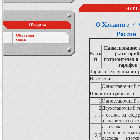
КОТ
⁄
О Холдинге
Обсудить:
России
Обратная
связь
Наименование 
№ п/
(категорий
п
потребителей и
тарифов
Тарифные группы потр
Население
1
Одноставочный 
Прочие потребители
1
Одноставочный 
2
Двухставочный т
- ставка за соде
2,1
электрических се
- ставка на о
технологическог
2,2
расхода (поте