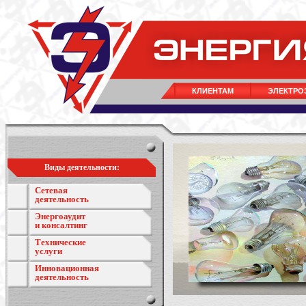
КЛИЕНТАМ
ЭЛЕКТРО
Виды деятельности:
Сетевая
деятельность
Энергоаудит
и консалтинг
Технические
услуги
Инновационная
деятельность