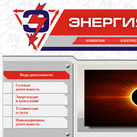
КЛИЕНТАМ
ЭЛЕКТРО
Виды деятельности:
Сетевая
деятельность
Энергоаудит
и консалтинг
Технические
услуги
Инновационная
деятельность