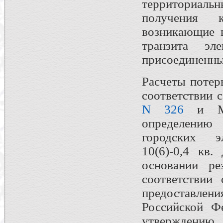
территориал
получения 
возникающие в
транзита эле
присоединенны
Расчеты потер
соответствии 
N 326
и Мет
определению
городских э
10(6)-0,4 кв
основании рез
соответствии
предоставл
Российской Ф
утверждению 