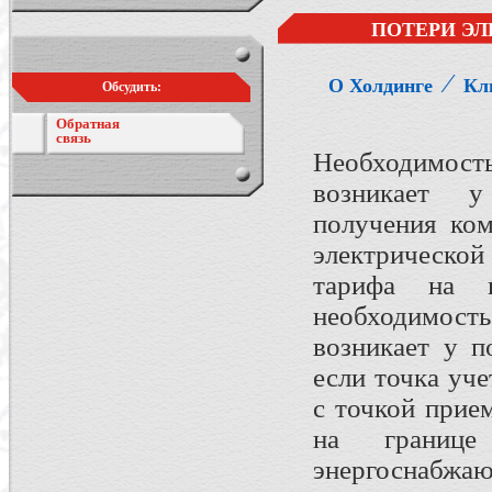
ПОТЕРИ ЭЛ
⁄
О Холдинге
Кл
Обсудить:
Обратная
связь
Необходимост
возникает у
получения ком
электрической
тарифа на п
необходимос
возникает у п
если точка уче
с точкой прие
на границе
энергоснабжаю