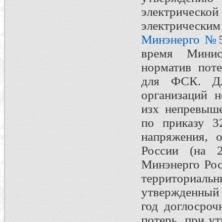
электрическ
электрическ
Минэнерго №
время Минист
норматив поте
для ФСК. Дл
организаций н
изх непревыше
по приказу 3
напряжения, 
России (на 
Минэнерго Рос
территориальн
утвержденный
год доглосроч
потерь, при у