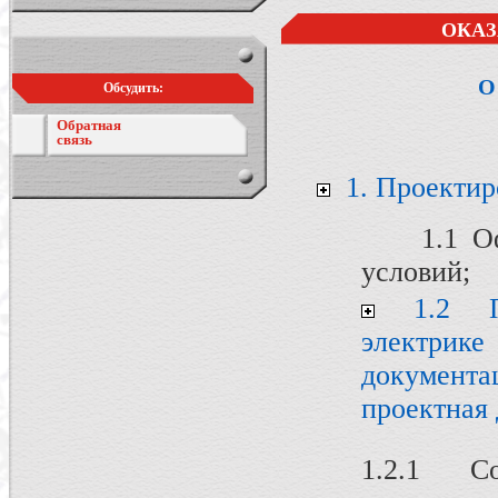
ОКАЗ
О
Обсудить:
Обратная
связь
1. Проектир
1.1 Офор
условий;
1.2 П
электрик
документа
проектная 
1.2.1 С