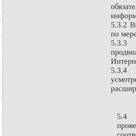
обязат
информ
5.3.2 
по мер
5.3.3
продв
Интерн
5.3.4
усмотр
расшир
5.4
про
соотв