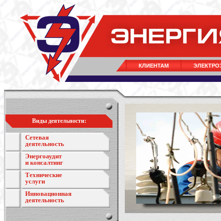
КЛИЕНТАМ
ЭЛЕКТРО
Виды деятельности:
Сетевая
деятельность
Энергоаудит
и консалтинг
Технические
услуги
Инновационная
деятельность