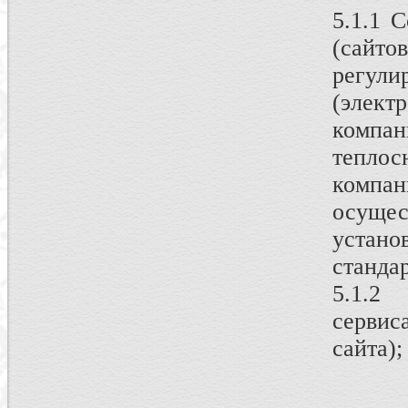
5.1.1 
(сайто
регу
(элект
компа
теплос
компа
осуще
устан
станда
5.1.2
сервис
сайта);