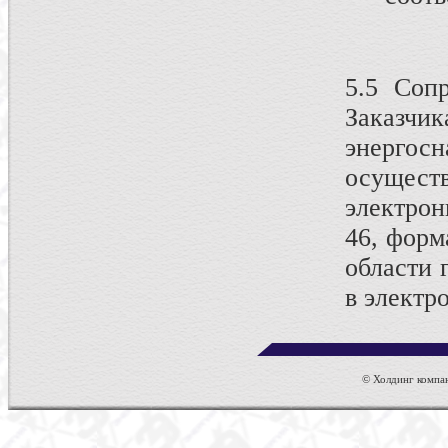
5.5 Соп
Заказчи
энергос
осущест
электро
46, форм
области 
в электр
© Холдинг компан