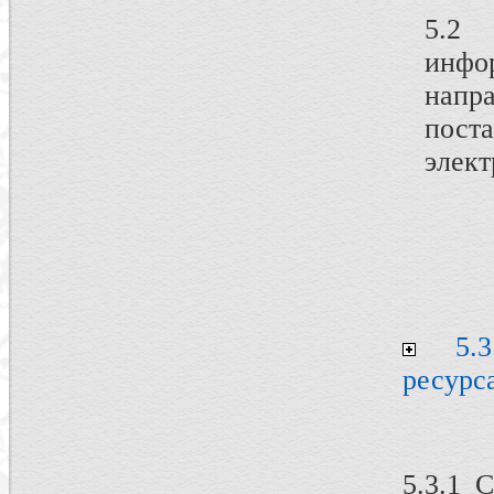
5.2
инфо
нап
по
элект
5.3
ресурс
5.3.1 