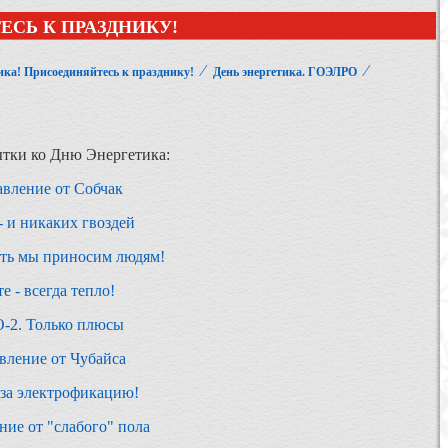
ЕСЬ К ПРАЗДНИКУ!
⁄
⁄
ика! Присоединяйтесь к празднику!
День энергетика. ГОЭЛРО
тки ко Дню Энергетика:
вление от Собчак
- и никаких гвоздей
сть мы приносим людям!
е - всегда тепло!
-2. Только плюсы
вление от Чубайса
за электрофикацию!
ние от "слабого" пола