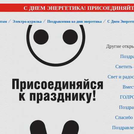
С ДНЕМ ЭНЕРГЕТИКА! ПРИСОЕДИНЯЙТ
⁄
⁄
⁄
нтам
Электро-курилка
Поздравления ко дню энергетика
С Днем Энергет
Другие откры
Поздра
Светить 
Свет и радо
Вмест
ГОЛРО
Поздра
Спасибо 
Поздравле