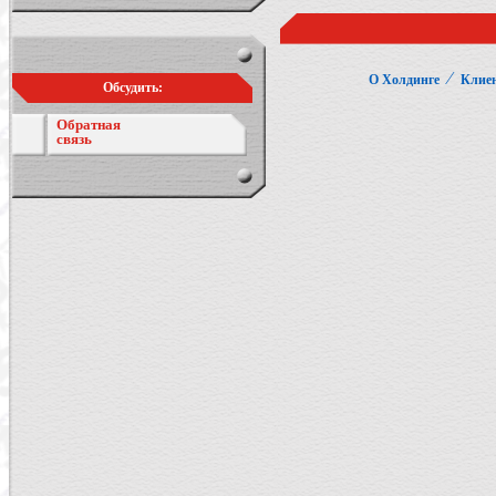
⁄
О Холдинге
Клие
Обсудить:
Обратная
связь