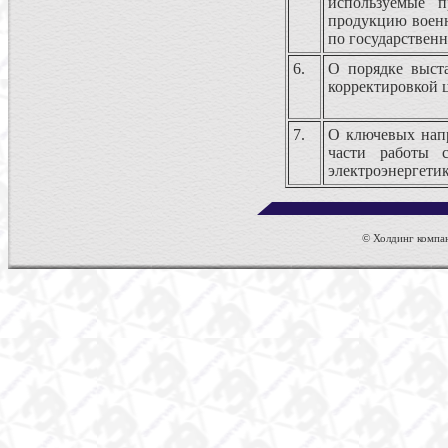
используемые 
продукцию военн
по государствен
6.
О порядке выста
корректировкой 
7.
О ключевых напр
части работы 
электроэнергети
© Холдинг компан