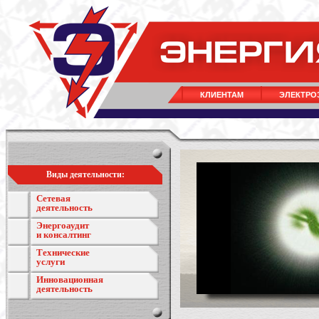
КЛИЕНТАМ
ЭЛЕКТРО
Виды деятельности:
Сетевая
деятельность
Энергоаудит
и консалтинг
Технические
услуги
Инновационная
деятельность