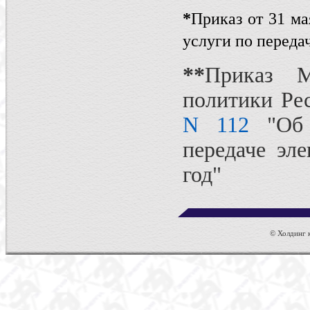
*
Приказ от 31 ма
услуги по переда
*
*
Приказ М
политики Ре
N 112
"Об 
передаче эл
год"
© Холдинг к