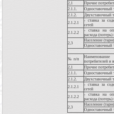
2,1
Прочие потребит
2.1.1.
Одноставочный 
2.1.2.
Двухставочный 
- ставка за сод
2.1.2.1
сетей
- ставка на оп
2.1.2.2
расхода (потерь)
Население (тари
2,3
Одноставочный 
Наименование
№ п/п
потребителей и 
2,1
Прочие потребит
2.1.1.
Одноставочный 
2.1.2.
Двухставочный 
- ставка за сод
2.1.2.1
сетей
- ставка на оп
2.1.2.2
расхода (потерь)
Население (тари
2,3
Одноставочный 