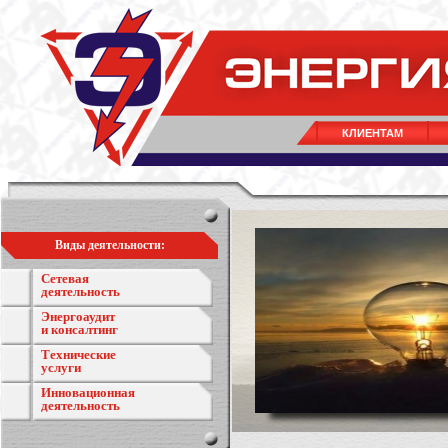
КЛИЕНТАМ
Виды деятельности:
Сетевая
деятельность
Энергоаудит
и консалтинг
Технические
услуги
Инновационная
деятельность