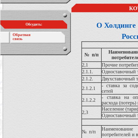
КО
О Холдинге
Обсудить:
Обратная
Росс
связь
Наименование
№ п/п
потребител
2,1
Прочие потребит
2.1.1.
Одноставочный 
2.1.2.
Двухставочный 
- ставка за сод
2.1.2.1
сетей
- ставка на оп
2.1.2.2
расхода (потерь)
Население (тари
2,3
Одноставочный 
Наименование
№ п/п
потребителей и 