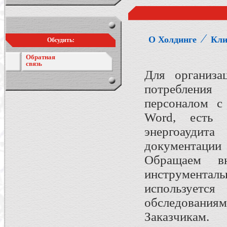
⁄
О Холдинге
Кли
Обсудить:
Обратная
связь
Для организа
потреблени
персоналом с
Word, есть в
энергоаудит
документаци
Обращаем в
инструменталь
используется
обследовани
Заказчикам.