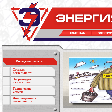
КЛИЕНТАМ
ЭЛЕКТРО
Виды деятельности:
Сетевая
деятельность
Энергоаудит
и консалтинг
Технические
услуги
Инновационная
деятельность