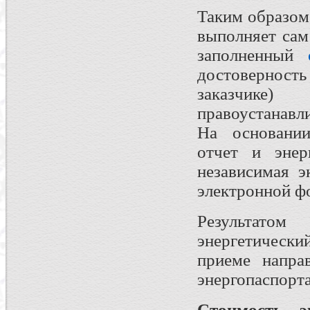
Таким образом
выполняет сам
заполненный
достоверность
заказчик
правоустанавл
На основани
отчет и энер
независимая э
электронной ф
Результато
энергетически
приеме напра
энергопаспорт
Стоимость э