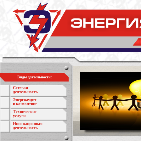
Виды деятельности:
Сетевая
деятельность
Энергоаудит
и консалтинг
Технические
услуги
Инновационная
деятельность