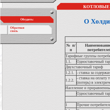
КОТЛОВЫЕ 
Обсудить:
О Холди
Обратная
связь
№ п/
Наименование
п
потребителе
Тарифные группы потребит
1.1.
Одноставочный та
Двухставочный тариф
1.2.1.
- ставка за содерж
- ставка на оплату 
1.2.2.
(потерь) в электрич
Население и приравненны
Одноставочный тар
1
Прочие потребител