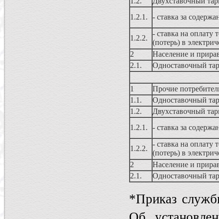
1.2.
Двухставочный та
1.2.1.
- ставка за содерж
- ставка на оплату 
1.2.2.
(потерь) в электрич
2
Население и прира
2.1.
Одноставочный та
1
Прочие потребител
1.1.
Одноставочный та
1.2.
Двухставочный та
1.2.1.
- ставка за содерж
- ставка на оплату 
1.2.2.
(потерь) в электрич
2
Население и прира
2.1.
Одноставочный та
*Приказ служб
Об установлен