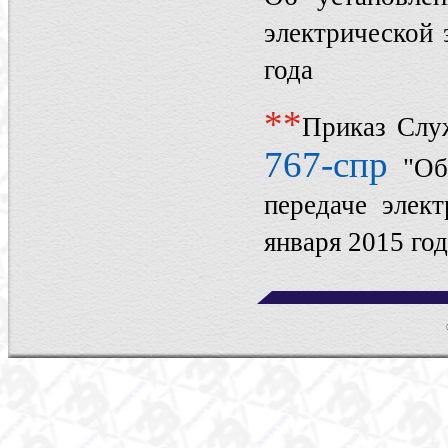
электрической 
года
*
*
Приказ Слу
767-спр
"Об
передаче элек
января 2015 год
©