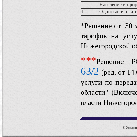
Население и прир
1
Одноставочный 
*Решение от 30 м
тарифов на услу
Нижегородской о
*
*
*
Решение Р
63/2
(ред. от 14
услуги по перед
области" (Включ
власти Нижегород
© Холдинг