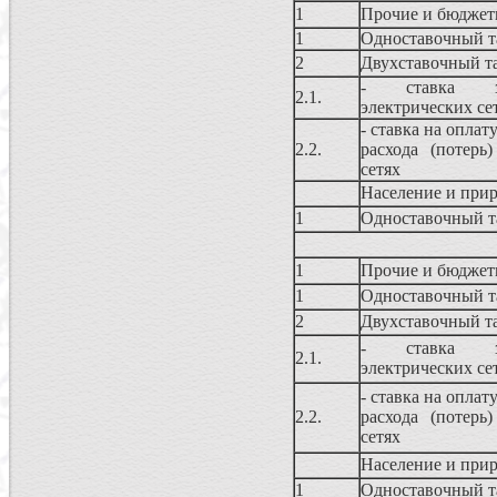
1
Прочие и бюджет
1
Одноставочный 
2
Двухставочный т
- ставка з
2.1.
электрических се
- ставка на оплат
2.2.
расхода (потерь
сетях
Население и прир
1
Одноставочный 
1
Прочие и бюджет
1
Одноставочный 
2
Двухставочный т
- ставка з
2.1.
электрических се
- ставка на оплат
2.2.
расхода (потерь
сетях
Население и прир
1
Одноставочный 