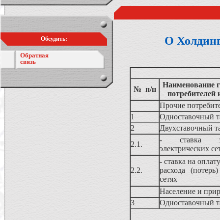
О Холдин
Обсудить:
Обратная
связь
Наименование г
№ п/п
потребителей 
Прочие потребит
1
Одноставочный 
2
Двухставочный т
- ставка з
2.1.
электрических се
- ставка на оплат
2.2.
расхода (потерь
сетях
Население и прир
3
Одноставочный 