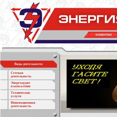
КЛИЕНТАМ
Виды деятельности:
Сетевая
деятельность
Энергоаудит
и консалтинг
Технические
услуги
Инновационная
деятельность