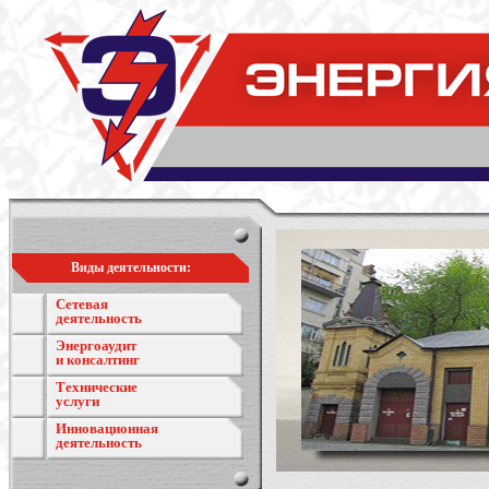
Виды деятельности:
Сетевая
деятельность
Энергоаудит
и консалтинг
Технические
услуги
Инновационная
деятельность