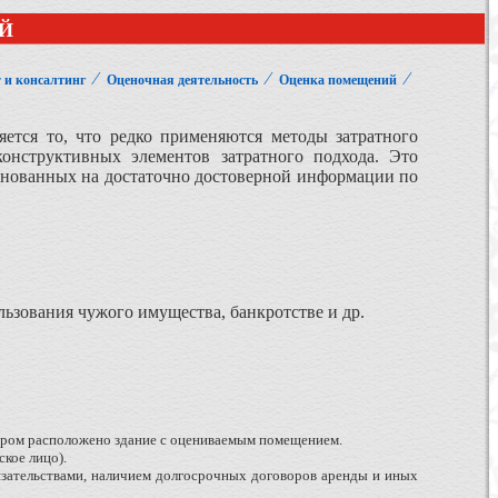
Й
⁄
⁄
⁄
 и консалтинг
Оценочная деятельность
Оценка помещений
ется то, что редко применяются методы затратного
конструктивных элементов затратного подхода. Это
основанных на достаточно достоверной информации по
льзования чужого имущества, банкротстве и др.
тором расположено здание с оцениваемым помещением.
кое лицо).
язательствами, наличием долгосрочных договоров аренды и иных