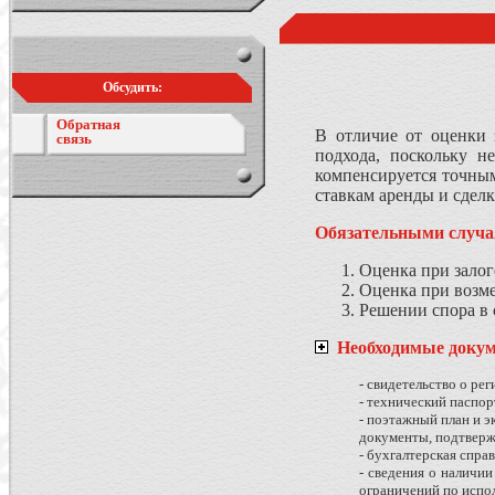
Обсудить:
Обратная
В отличие от оценки 
связь
подхода, поскольку н
компенсируется точным
ставкам аренды и сде
Обязательными случа
Оценка при залоге
Оценка при возм
Решении спора в 
Необходимые доку
- cвидетельство о ре
- технический паспор
- поэтажный план и э
документы, подтверж
- бухгалтерская спра
- сведения о наличи
ограничений по испо