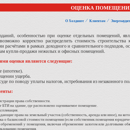
ОЦЕНКА ПОМЕЩЕНИ
⁄
⁄
О Холдинге
Клиентам
Энергоаудит
зданий, особенностью при оценке отдельных помещений, явля
евозможно корректно распределить стоимость строительства 
и расчётами в рамках доходного и сравнительного подходов, 
лкам купли-продажи нежилых и офисных помещений.
ями оценки являются следующие:
 (ипотеке).
ещении ущерба.
суде по поводу уплаты налогов, истребования из незаконного по
менты:
гистрации права собственности.
т БТИ на здание, где расположено оцениваемое помещение.
кспликация.
дающие права на земельный участок (собственность, аренда или иное), на ко
вка о балансовой стоимости помещения (если собственник помещения юридичес
и обременений у помещения, включая обременение залогом или долговыми об
льзованию помещения.