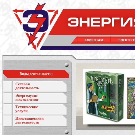
КЛИЕНТАМ
ЭЛЕКТРО
Виды деятельности:
Сетевая
деятельность
Энергоаудит
и консалтинг
Технические
услуги
Инновационная
деятельность