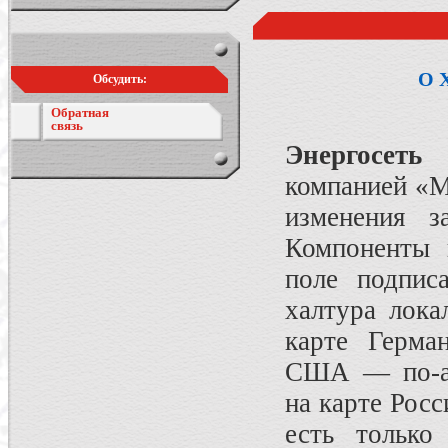
О 
Обсудить:
Обратная
связь
Энергосет
компанией «
изменения з
Компоненты 
поле подпис
халтура лока
карте Герма
США — по-ан
на карте Росс
есть только