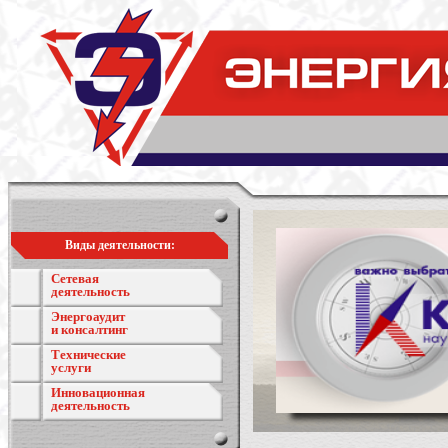
Виды деятельности:
Сетевая
деятельность
Энергоаудит
и консалтинг
Технические
услуги
Инновационная
деятельность