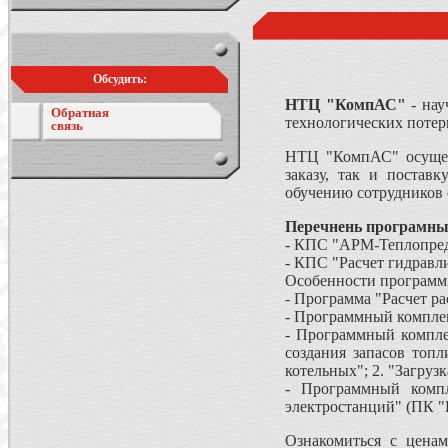
Обсудить:
НТЦ "КомпАС"
- нау
Обратная
технологических потер
связь
НТЦ "КомпАС" осущест
заказу, так и постав
обучению сотрудников
Перечнень програмны
- КПС "АРМ-Теплопред
- КПС "Расчет гидравл
Особенности программы
- Программа "Расчет рас
- Программный комплек
- Программный компле
создания запасов топл
котельных"; 2. "Загрузк
- Программный компл
электростанций" (ПК 
Ознакомиться с цена