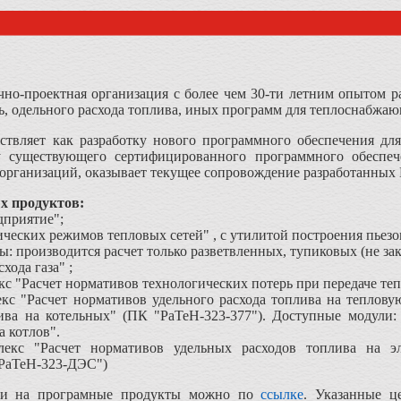
чно-проектная организация с более чем 30-ти летним опытом р
ь, одельного расхода топлива, иных программ для теплоснабжа
вляет как разработку нового программного обеспечения для
ку существующего сертифицированного программного обеспеч
 организаций, оказывает текущее сопровождение разработанны
х продуктов:
приятие";
ических режимов тепловых сетей" , с утилитой построения пьез
: производится расчет только разветвленных, тупиковых (не за
хода газа" ;
с "Расчет нормативов технологических потерь при передаче те
кс "Расчет нормативов удельного расхода топлива на теплову
ива на котельных" (ПК "РаТеН-323-377"). Доступные модули: 
а котлов".
екс "Расчет нормативов удельных расходов топлива на э
"РаТеН-323-ДЭС")
ми на програмные продукты можно по
ссылке
. Указанные ц