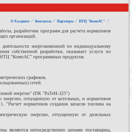
⁄
⁄
⁄
⁄
О Холдинге
Контакты
Партнеры
НТЦ "КомпАС"
аботы, разработчик программ для расчета нормативов
ющих организаций.
 деятельности энергокомпаний по индивидуальному
ения собственной разработки, оказывает услуги по
х НТЦ "КомпАС" программных продуктов.
ометрических графиков.
кольцованных) сетей.
пловой энергии" (ПК "РаТеН-325")
ю энергию, отпущенную от котельных, и нормативов
1. "Расчет нормативов создания запасов топлива на
лектрическую энергию, отпущенную от дизельных
ены являются непосредственно ценами поставщика,