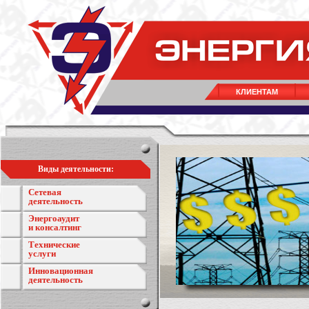
КЛИЕНТАМ
Виды деятельности:
Сетевая
деятельность
Энергоаудит
и консалтинг
Технические
услуги
Инновационная
деятельность