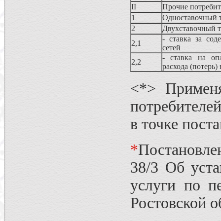
II
Прочие потреби
1
Одноставочный 
2
Двухставочный 
- ставка за сод
2,1
сетей
- ставка на оп
2,2
расхода (потерь)
<*> Применя
потребителей
в точке поста
*
Постановле
38/3 Об уст
услуги по п
Ростовской о