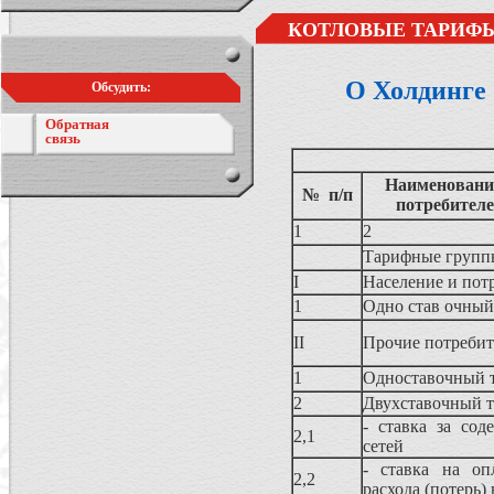
КОТЛОВЫЕ ТАРИФЫ
О Холдинге
Обсудить:
Обратная
связь
Наименование
№ п/п
потребител
1
2
Тарифные группы
I
Население и пот
1
Одно став очный
II
Прочие потреби
1
Одноставочный 
2
Двухставочный 
- ставка за сод
2,1
сетей
- ставка на оп
2,2
расхода (потерь)