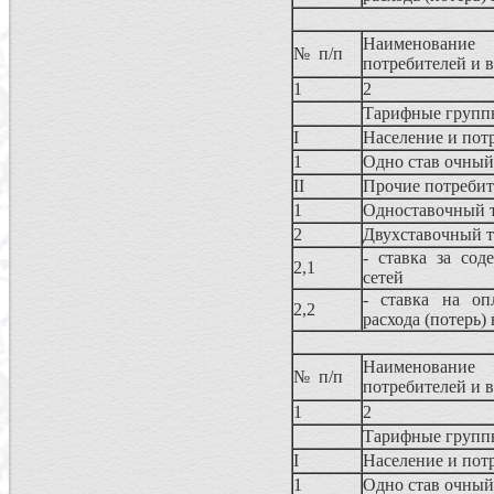
Наименование
№ п/п
потребителей и 
1
2
Тарифные группы
I
Население и пот
1
Одно став очный
II
Прочие потреби
1
Одноставочный 
2
Двухставочный 
- ставка за сод
2,1
сетей
- ставка на оп
2,2
расхода (потерь)
Наименование
№ п/п
потребителей и 
1
2
Тарифные группы
I
Население и пот
1
Одно став очный