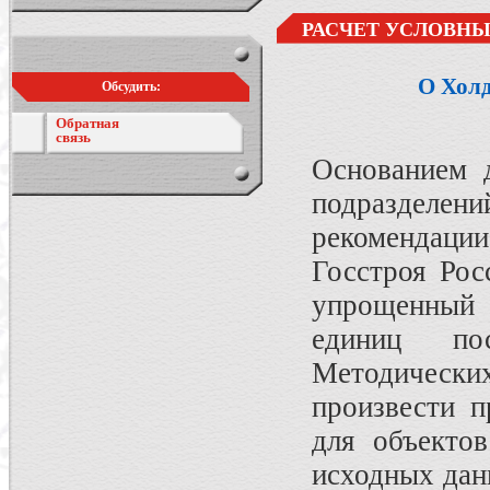
РАСЧЕТ УСЛОВНЫ
О Хол
Обсудить:
Обратная
связь
Основанием д
подразделе
рекомендац
Госстроя Рос
упрощенный 
единиц по
Методических
произвести п
для объектов
исходных дан