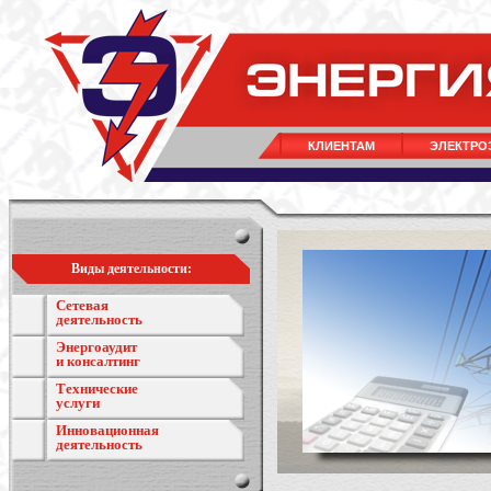
КЛИЕНТАМ
ЭЛЕКТРО
Виды деятельности:
Сетевая
деятельность
Энергоаудит
и консалтинг
Технические
услуги
Инновационная
деятельность