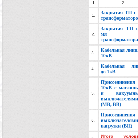
1
2
Закрытая ТП с 
1.
трансформатор
Закрытая ТП с
мя
2.
трансформатор
Кабельная линия
3.
10кВ
Кабельная ли
4.
до 1кВ
Присоединения
10кВ с маслян
и вакуумны
5.
выключателями
(МВ, ВВ)
Присоединени
выключателями
6.
нагрузки (ВН)
Итого услов