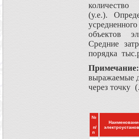
количество 
(у.е.). Опре
усредненног
объектов эл
Средние затр
порядка тыс.
Примечание:
выражаемые д
через точку (
№
Наименовани
п/
электроустано
п