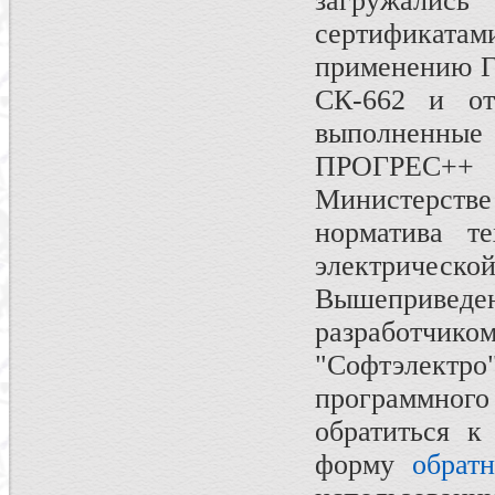
загружали
сертификата
применению Го
СК-662 и от
выполненные
ПРОГРЕС++ 
Министерств
норматива т
электрическ
Вышеприве
разработчик
"Софтэлект
программног
обратиться 
форму
обрат