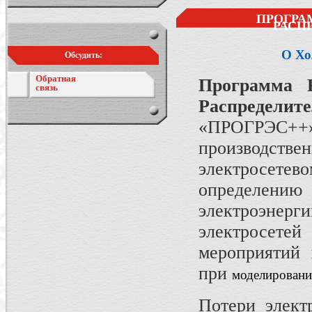
ПРОГРА
РАСП
О Хо
Обсудить:
Обратная
Программа 
связь
Распределит
«ПРОГРЭС++»
производст
электросетев
определению
электроэнерг
электросете
мероприятий 
при
моделировани
Потери элек