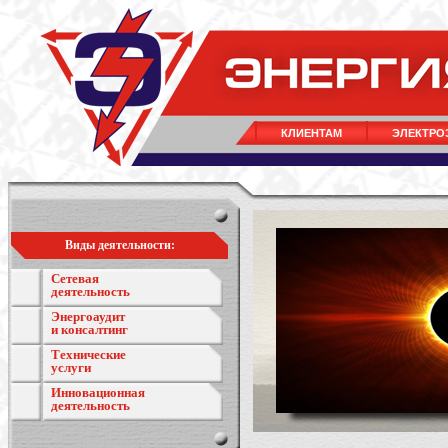
КЛИЕНТАМ
ЭЛЕКТРО
Виды деятельности:
Сетевая
деятельность
Энергоаудит
и консалтинг
Технические
услуги
Инновационная
деятельность