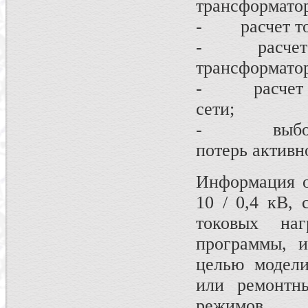
трансформатор
- расчет ток
- расчет по
трансформатор
- расчет ве
сети;
- выбор то
потерь активн
Информация о
10 / 0,4 кВ, 
токовых на
программы, 
целью модели
или ремонтн
режимов.