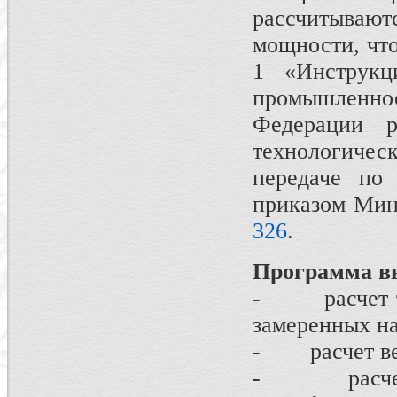
рассчитывают
мощности, чт
1 «Инструкц
промышленн
Федерации р
технологиче
передаче по 
приказом Минэ
326
.
Программа в
- расчет ток
замеренных на
- расчет вел
- расчет за