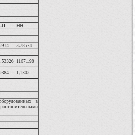
-II
НН
5914
3,78574
,53326
1167,198
9384
1,1302
оборудованных в
роотопительными