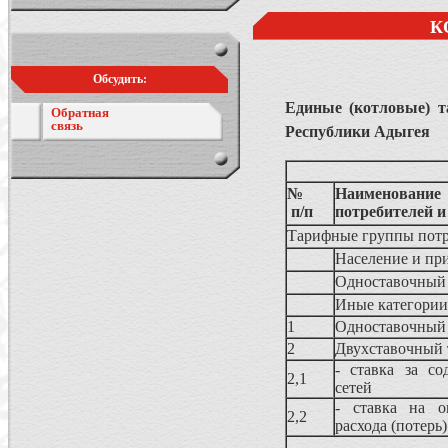
К
Обсудить:
Единые (котловые) т
Обратная
связь
Республики Адыгея
№
Наименовани
п/п
потребителей 
Тарифные группы потр
Население и пр
Одноставочный
Иные категории
1
Одноставочны
2
Двухставочный 
- ставка за со
2,1
сетей
- ставка на о
2,2
расхода (потерь