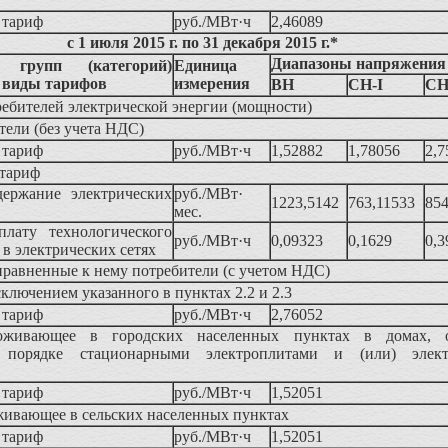
й тариф
руб./МВт·ч
2,46089
с 1 июля 2015 г. по 31 декабря 2015 г.*
Диапазоны напряжения
е групп (категорий)
Единица
и виды тарифов
измерения
ВН
СН-I
СН
ебителей электрической энергии (мощности)
тели (без учета НДС)
й тариф
руб./МВт·ч
1,52882
1,78056
2,7
тариф
держание электрических
руб./МВт·
1223,5142
763,11533
854
мес.
плату технологического
руб./МВт·ч
0,09323
0,1629
0,3
) в электрических сетях
иравненные к нему потребители (с учетом НДС)
сключением указанного в пунктах 2.2 и 2.3
й тариф
руб./МВт·ч
2,76052
роживающее в городских населенных пунктах в домах, 
м порядке стационарными электроплитами и (или) элект
й тариф
руб./МВт·ч
1,52051
живающее в сельских населенных пунктах
й тариф
руб./МВт·ч
1,52051