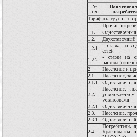
№
Наименовани
п/п
потребите
Тарифные группы потр
1
Прочие потреби
1.1.
Одноставочны
1.2.
Двухставочный 
- ставка за со
1.2.1.
сетей
- ставка на о
1.2.2.
расхода (потерь
2
Население и пр
2.1.
Население, за и
2.1.1.
Одноставочны
Население, п
2.2.
установленно
установками
2.2.1.
Одноставочны
2.3.
Население, про
2.3.1.
Одноставочны
Потребители, п
2.4.
Краснодарского 