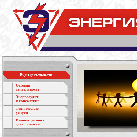
Виды деятельности:
Сетевая
деятельность
Энергоаудит
и консалтинг
Технические
услуги
Инновационная
деятельность