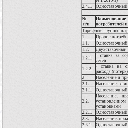
N 1/2015-э)
2.4.1.
Одноставочны
№
Наименовани
п/п
потребителей 
Тарифные группы потр
1
Прочие потреби
1.1.
Одноставочны
1.2.
Двухставочный 
- ставка за со
1.2.1.
сетей
- ставка на о
1.2.2.
расхода (потерь
2
Население и пр
2.1.
Население, за и
2.1.1.
Одноставочны
Население, п
2.2.
установленно
установками
2.2.1.
Одноставочны
2.3.
Население, про
2.3.1.
Одноставочны