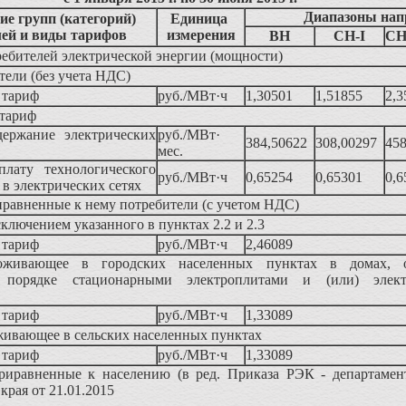
Диапазоны на
е групп (категорий)
Единица
лей и виды тарифов
измерения
ВН
СН-I
СН
ебителей электрической энергии (мощности)
тели (без учета НДС)
й тариф
руб./МВт·ч
1,30501
1,51855
2,3
тариф
держание электрических
руб./МВт·
384,50622
308,00297
458
мес.
плату технологического
руб./МВт·ч
0,65254
0,65301
0,6
) в электрических сетях
иравненные к нему потребители (с учетом НДС)
сключением указанного в пунктах 2.2 и 2.3
й тариф
руб./МВт·ч
2,46089
роживающее в городских населенных пунктах в домах, 
м порядке стационарными электроплитами и (или) элект
й тариф
руб./МВт·ч
1,33089
живающее в сельских населенных пунктах
й тариф
руб./МВт·ч
1,33089
риравненные к населению (в ред. Приказа РЭК - департамен
края от 21.01.2015