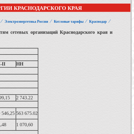
ГИИ КРАСНОДАРСКОГО КРАЯ
⁄
⁄
⁄
⁄
Электроэнергетика России
Котловые тарифы
Краснодар
етям сетевых организаций
Краснодарского края и
-II
НН
99,15
2 743.22
 546,25
563 675.02
,48
1 070,60