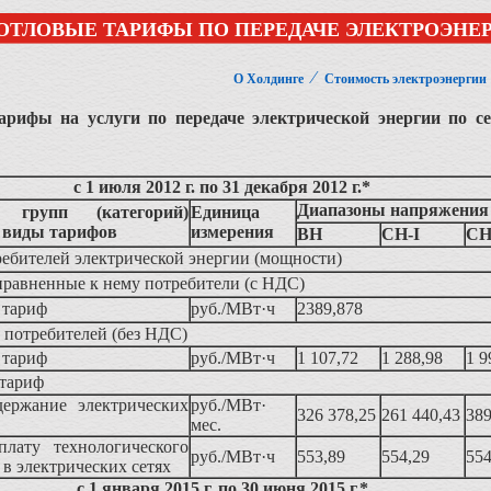
ОТЛОВЫЕ ТАРИФЫ ПО ПЕРЕДАЧЕ ЭЛЕКТРОЭНЕР
⁄
О Холдинге
Стоимость электроэнергии
арифы на услуги по передаче электрической энергии по с
с 1 июля 2012 г. по 31 декабря 2012 г.*
Диапазоны напряжения
е групп (категорий)
Единица
и виды тарифов
измерения
ВН
СН-I
СН
ебителей электрической энергии (мощности)
иравненные к нему потребители (с НДС)
 тариф
руб./МВт·ч
2389,878
 потребителей (без НДС)
й тариф
руб./МВт·ч
1 107,72
1 288,98
1 9
тариф
держание электрических
руб./МВт·
326 378,25
261 440,43
389
мес.
плату технологического
руб./МВт·ч
553,89
554,29
554
) в электрических сетях
с 1 января 2015 г. по 30 июня 2015 г.*