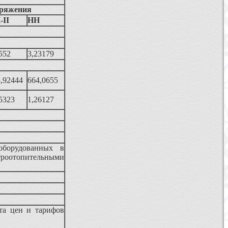
пряжения
-II
НН
552
3,23179
,92444
664,0655
5323
1,26127
оборудованных в
роотопительными
та цен и тарифов