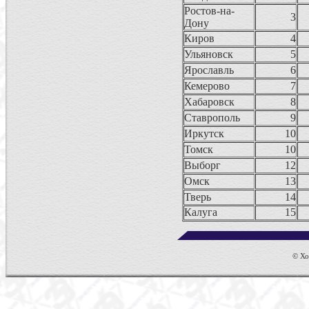
Ростов-на-
3
Дону
Киров
4
Ульяновск
5
Ярославль
6
Кемерово
7
Хабаровск
8
Ставрополь
9
Иркутск
10
Томск
10
Выборг
12
Омск
13
Тверь
14
Калуга
15
© Хол