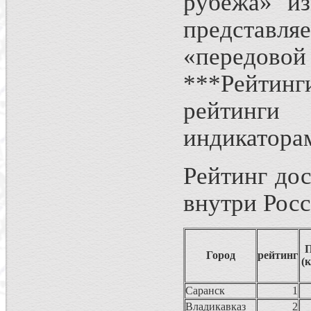
рубежа» из
представляе
«передовой
***Рейтинг
рейтинги
индикатора
Рейтинг до
внутри Рос
Город
рейтинг
(
Саранск
1
Владикавказ
2