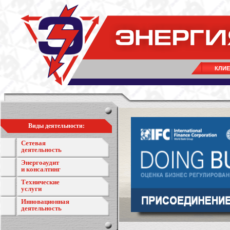
КЛИ
Виды деятельности:
Сетевая
деятельность
Энергоаудит
и консалтинг
Технические
услуги
Инновационная
деятельность