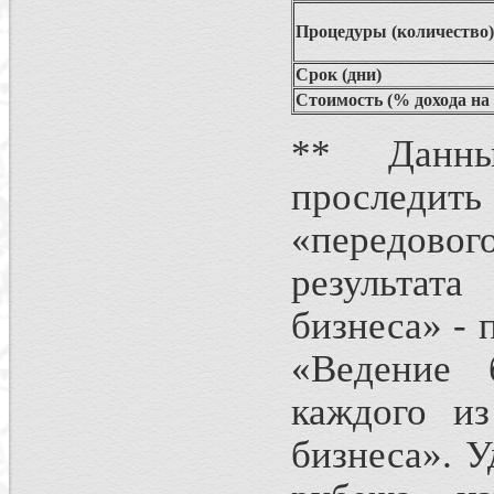
Процедуры (количество)
Срок (дни)
Стоимость (% дохода на
** Данны
проследи
«передово
результат
бизнеса» - 
«Ведение 
каждого из
бизнеса». 