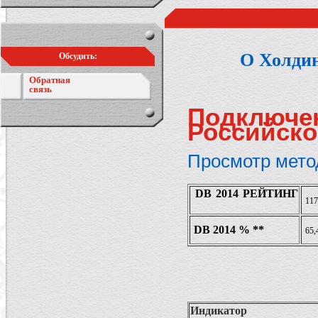
О Холди
Обсудить:
Обратная
связь
Подключе
Российск
Просмотр мето
DB 2014 РЕЙТИНГ
11
DB 2014 % **
65,
Индикатор