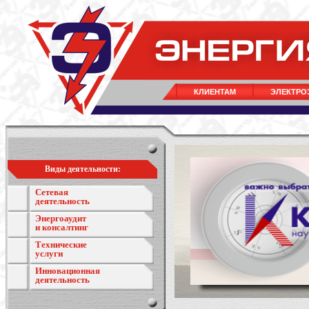
КЛИЕНТАМ
ЭЛЕКТРО
Виды деятельности:
Сетевая
деятельность
Энергоаудит
и консалтинг
Технические
услуги
Инновационная
деятельность