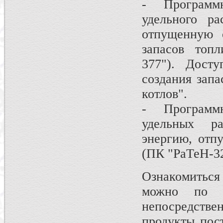
- Программ
удельного ра
отпущенную о
запасов топ
377"). Досту
создания запа
котлов".
- Программ
удельных р
энергию, отп
(ПК "РаТеН-3
Ознакомитьс
можно п
непосредстве
продукты пос