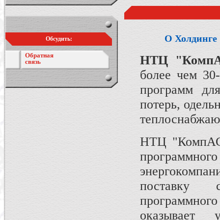
О Холдинге
Обсудить:
Обратная
НТЦ "Комп
связь
более чем 30
программ для
потерь, одель
теплоснабжаю
НТЦ "КомпАС"
программно
энергокомпан
поставку с
программного
оказывает 