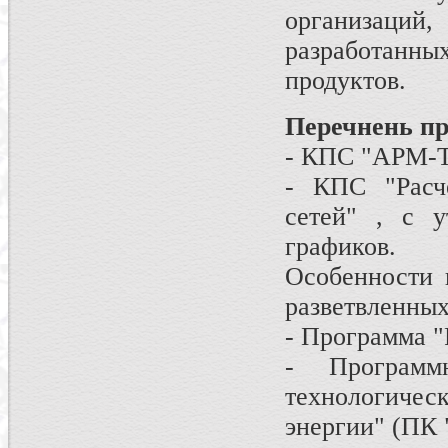
организаций
разработа
продуктов.
Перечнень пр
- КПС "АРМ-Т
- КПС "Расч
сетей" , с у
графиков.
Особенности 
разветвленных
- Программа "Р
- Программ
технологиче
энергии" (ПК 