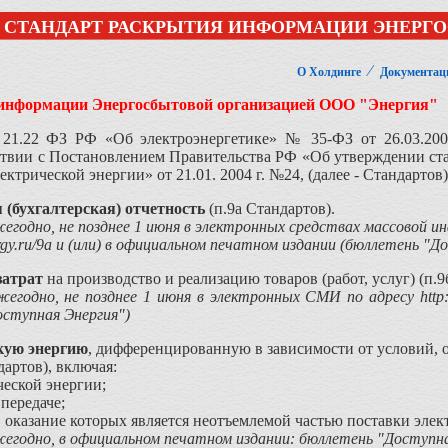
СТАНДАРТ РАСКРЫТИЯ ИНФОРМАЦИИ ЭНЕРГ
⁄
О Холдинге
Документац
информации Энергосбытовой организацией ООО "Энергия"
. 21.22 ФЗ РФ «Об электроэнергетике» № 35-ФЗ от 26.03.20
ствии с Постановлением Правительства РФ «Об утверждении ст
ктрической энергии» от 21.01. 2004 г. №24, (далее - Стандартов)
 (бухгалтерская) отчетность
(п.9а Стандартов).
егодно, не позднее 1 июня в электронных средствах массовой и
nergy.ru/9a и (или) в официальном печатном издании (бюллетень "Д
затрат
на производство и реализацию товаров (работ, услуг) (п.9
жегодно, не позднее 1 июня в электронных СМИ по адресу
http
оступная Энергия")
скую энергию
, дифференцированную в зависимости от условий, 
артов), включая:
ческой энергии;
 передаче;
г, оказание которых является неотъемлемой частью поставки эле
егодно, в официальном печатном издании: бюллетень "Доступна