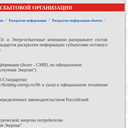
ОСБЫТОВОЙ ОРГАНИЗАЦИИ
⁄
⁄
⁄
ия
Раскрытие информации
Раскрытие информации сбытом
03г. и Энергосбытовые компании раскрывают состав
андартов раскрытия информации субъектами оптового
:
нформации (далее - СМИ), на официальном
оступная Энергия")
б Стандартов)
://holding-energy.ru/9b и (или) в официальном печатном
определенных законодательством Российской
ктрической энергии потребителю
я Энергия"