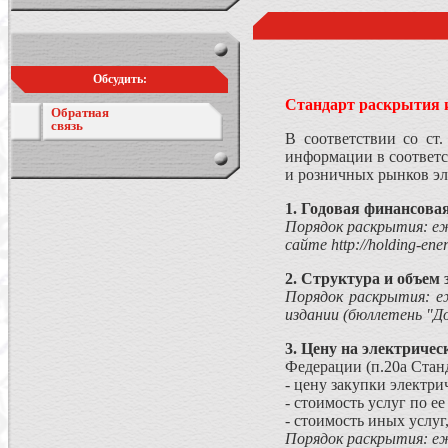
Обсудить:
Стандарт раскрытия 
Обратная
связь
В соответствии со ст
информации в соответ
и розничных рынков эле
1.
Годовая финансовая
Порядок раскрытия: еж
сайте http://holding-e
2. Структура и объем 
Порядок раскрытия: е
издании (бюллетень "Д
3. Цену на электриче
Федерации (п.20а Станд
- цену закупки электри
- стоимость услуг по ее
- стоимость иных услу
Порядок раскрытия: еж