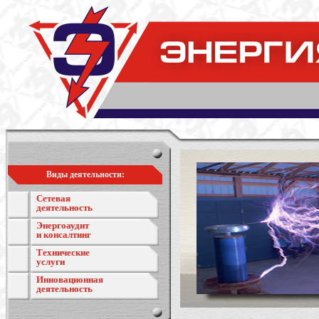
Виды деятельности:
Сетевая
деятельность
Энергоаудит
и консалтинг
Технические
услуги
Инновационная
деятельность