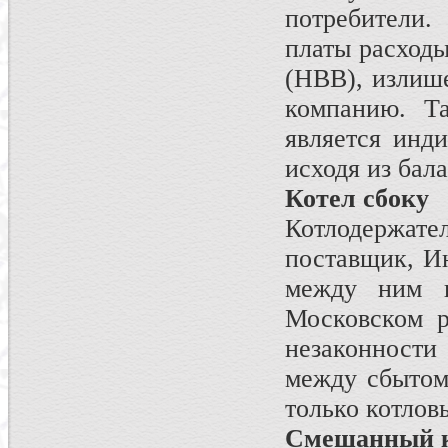
потребители.
платы расходы
(НВВ), излиш
компанию. Т
является инд
исходя из бал
Котел сбоку
Котлодерж
поставщик, И
между ним 
Московском р
незаконности
между сбытом
только котлов
Смешанный 