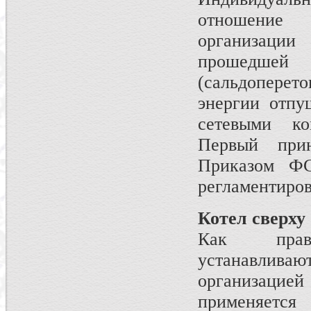
отношение
организаци
прошедше
(сальдопере
энергии отпу
сетевыми ко
Первый при
Приказом ФС
регламентиров
Котел сверху
Как прав
устанавлива
организацие
применяет