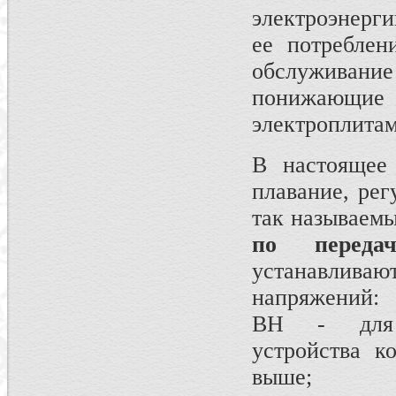
электроэн
ее потреблен
обслуживани
понижающи
электроплита
В настоящее
плавание, рег
так называем
по передач
устанавливаю
напряжений:
ВН - для п
устройства к
выше;