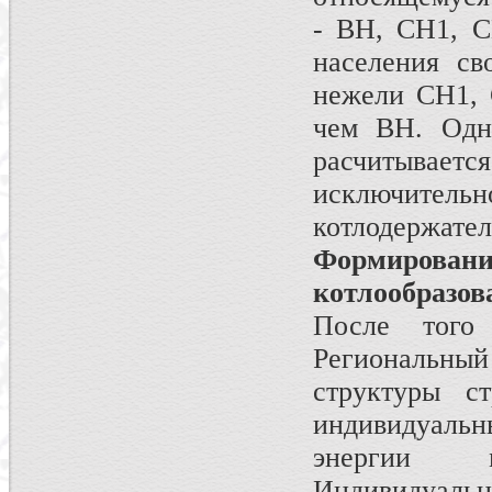
- ВН, СН1, С
населения св
нежели СН1, 
чем ВН. Одн
расчитывае
исключительн
котлодержате
Формирова
котлообразов
После того
Региональны
структуры с
индивидуальн
энергии 
Индивидуал