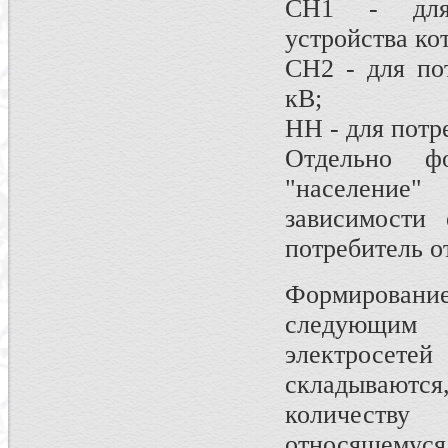
СН1 - для 
устройства ко
СН2 - для по
кВ;
НН - для потр
Отдельно ф
"население"
зависимости 
потребитель о
Формирован
следующим 
электросете
складываютс
количеству 
относящемуся