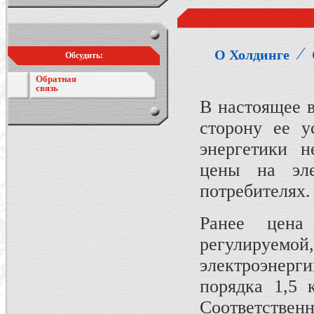
⁄
О Холдинге
Обсудить:
Обратная
связь
В настоящее в
сторону ее у
энергетики 
цены на эле
потребителях.
Ранее цена
регулируемо
электроэнер
порядка 1,5 
Соответств