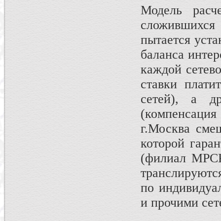
Модель расч
сложившихся
пытается уста
баланса интер
каждой сетево
ставки плати
сетей), а д
(компенсация 
г.Москва сме
которой гара
(филиал МРСК
транслируютс
по индивидуа
и прочими сет