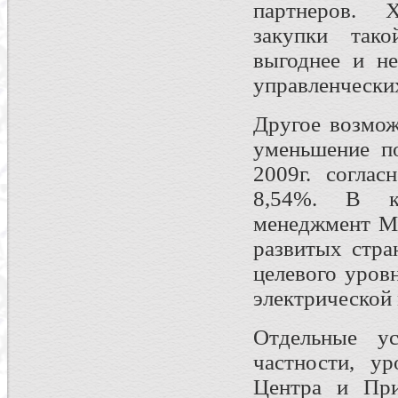
партнеров. 
закупки тако
выгоднее и н
управленчески
Другое возмож
уменьшение по
2009г. согла
8,54%. В ка
менеджмент М
развитых стра
целевого уров
электрической
Отдельные у
частности, у
Центра и При