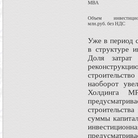
МВА
Объем инвестицион
млн.руб. без НДС
Уже в период 
в структуре и
Доля затрат 
реконструкци
строительство
наоборот уве
Холдинга М
предусматрива
строительства
суммы капитал
инвестицио
предусматрива