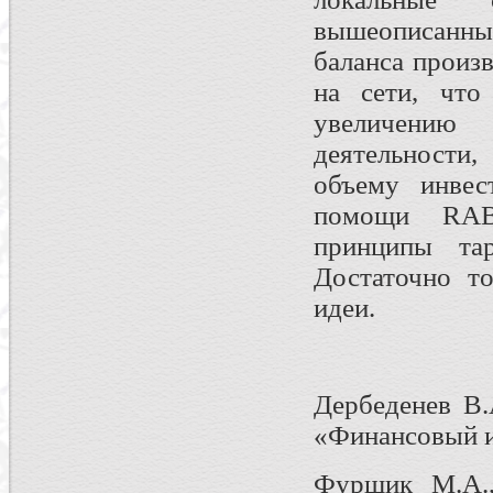
вышеописанн
баланса произв
на сети, что
увеличению
деятельности
объему инвес
помощи RAB-
принципы тар
Достаточно т
идеи.
Дербеденев В.
«Финансовый и
Фурщик М.А.,