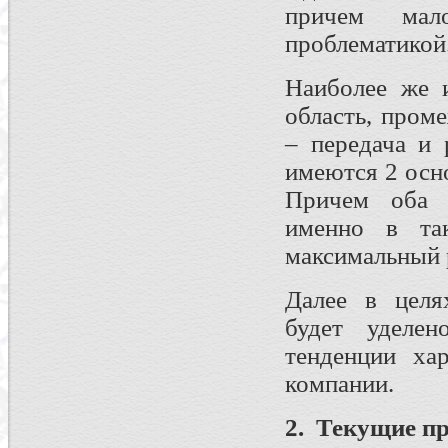
причем мал
проблематикой
Наиболее же 
область, пром
– передача и 
имеются 2 осн
Причем оба о
именно в та
максимальный 
Далее в целя
будет уделе
тенденции ха
компании.
2.
Текущие
п