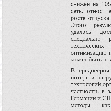
снижен на 105
сеть, относит
росте отпуска
Этого резуль
удалось дос
специально 
технических
оптимизацию п
может быть пол
В среднесроч
потерь и нагр
технологий ор
частности, в 
Германии и СШ
методы как