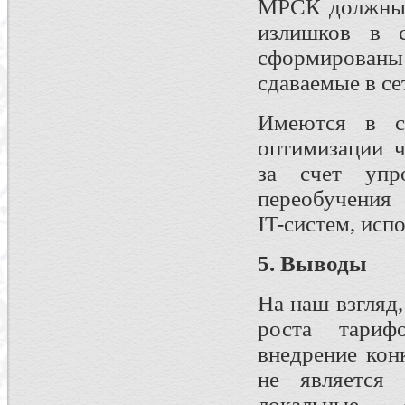
МРСК должны б
излишков в с
сформирован
сдаваемые в се
Имеются в с
оптимизации ч
за счет упро
переобучения 
IT-систем, исп
5.
Выводы
На наш взгляд
роста тариф
внедрение кон
не является 
локальные 