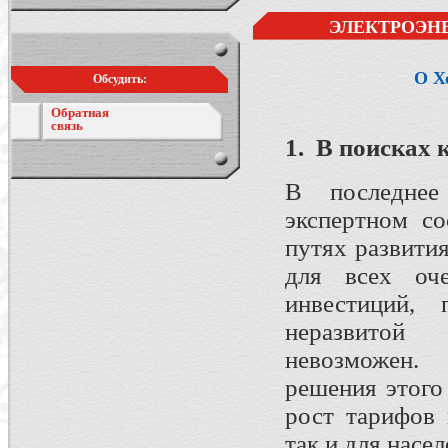
ЭЛЕКТРОЭН
О Х
Обсудить:
Обратная
связь
1.
В
поисках
В последнее
экспертном с
путях развити
для всех оче
инвестиций,
неразвитой 
невозможен.
решения этого
рост тарифов
так и для насел