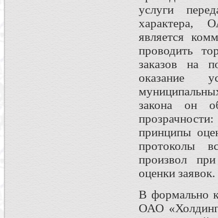
услуги пере
характера,
является комм
проводить то
заказов на п
оказание у
муниципальных
закона он об
прозрачност
принципы оцен
протоколы вс
произвол при
оценки заявок.
В формально к
ОАО «Холдинг