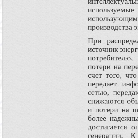
интеллектуа
используе
использующ
производства эн
При распреде
источник энерг
потребителю,
потери на пер
счет того, чт
передает инф
сетью, переда
снижаются объ
и потери на п
более надежны
достигается о
генерации. К