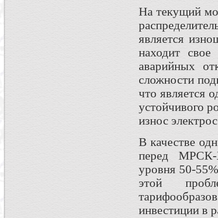
На текущий мо
распределите
является изно
находит свое
аварийных от
сложности под
что является 
устойчивого р
износ электрос
В качестве од
перед МРСК-
уровня 50-55%
этой пробл
тарифообразов
инвестиции в р