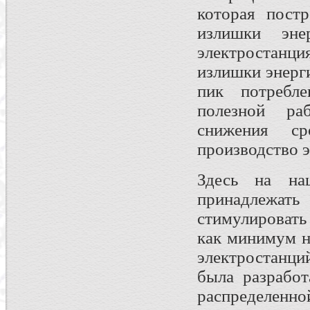
которая пост
излишки эне
электростанци
излишки энерги
пик потребле
полезной ра
снижения ср
производство э
Здесь на на
принадлежат
стимулировать
как минимум н
электростанци
была разработ
распределенн