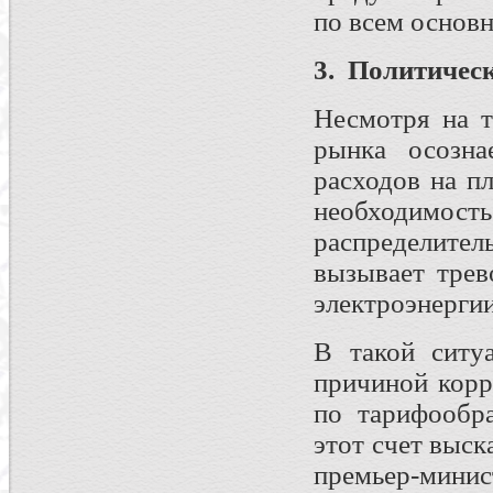
по всем основ
3.
Политичес
Несмотря на т
рынка осозна
расходов на п
необходимо
распределите
вызывает трев
электроэнергии
В такой ситу
причиной корр
по тарифообр
этот счет выск
премьер-минис