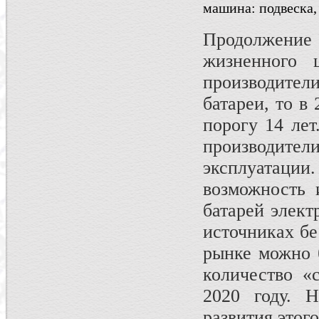
машина: подвеска, 
Продолжение 
жизненного 
производител
батареи, то в
порогу 14 лет
производител
эксплуатаци
возможность 
батарей элект
источниках бе
рынке можно б
количество «с
2020 году. 
развития этог