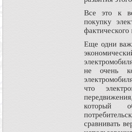
Все это к в
покупку элек
фактического 
Еще одни важ
экономичес
электромобил
не очень ко
электромобил
что электр
передвижени
который о
потребительс
сравнивать ве