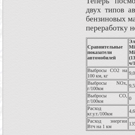
Теперь посмо
двух типов а
бензиновых ма
переработку н
Эл
Сравнительные
Mi
показатели
M
автомобилей
(
ч/
Выбросы СО2 на
9,
100 км, кг
Выбросы NOx,
9,
г/100км
Выбросы CO,
0
г/100км
Расход
4,
кг.у.т./100км
Расход энергии
13
Втч на 1 км