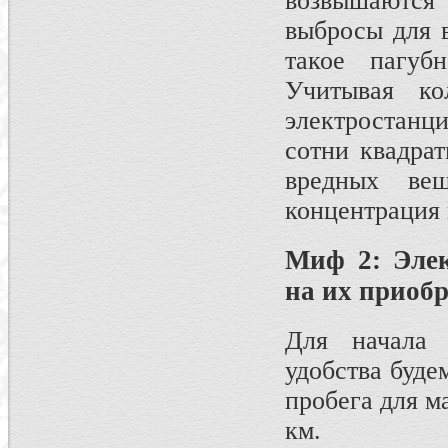
возвышаются
выбросы для 
такое пагуб
Учитывая ко
электростанц
сотни квадра
вредных ве
концентрация 
Миф 2: Элек
на их приобр
Для начала 
удобства буде
пробега для м
км.