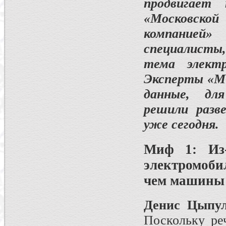
продвигает
«Московско
компанией»
специалисты,
тема элект
Эксперты «МО
данные, дл
решили разв
уже сегодня.
Миф 1: Из-
электромоби
чем машины 
Денис Цыпул
Поскольку ре