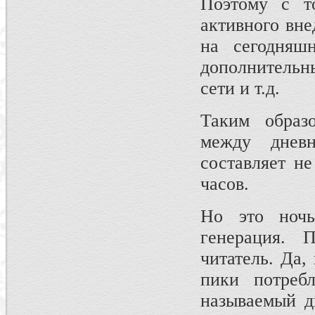
Поэтому с т
активного вне
на сегодняш
дополнитель
сети и т.д.
Таким образо
между днев
составляет н
часов.
Но это ночь
генерация. 
читатель. Да,
пики потреб
называемый д