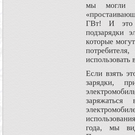
мы могли б
«простаивающе
ГВт! И это
подзарядки э
которые могут
потребителя
использовать 
Если взять э
зарядки, п
электромобиль
заряжаться
электромоби
использования
года, мы ви