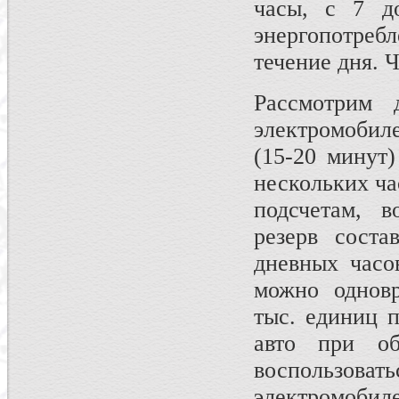
часы, с 7 д
энергопотребл
течение дня. 
Рассмотрим 
электромобил
(15-20 минут
нескольких ча
подсчетам, в
резерв соста
дневных часо
можно одновр
тыс. единиц п
авто при о
воспользовать
электромобиле