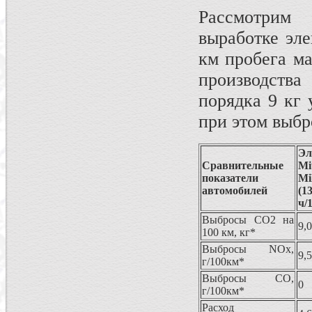
Рассмотрим
выработке эле
км пробега ма
производства
порядка 9 кг 
при этом выбр
Эл
Сравнительные
Mi
показатели
M
автомобилей
(
ч/
Выбросы СО2 на
9,
100 км, кг*
Выбросы NOx,
9,
г/100км*
Выбросы CO,
0
г/100км*
Расход