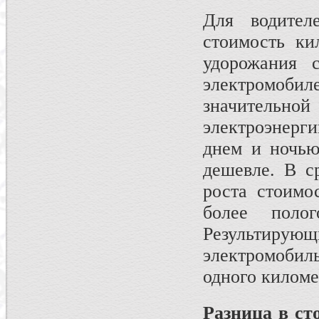
Для водител
стоимость ки
удорожания с
электромоб
значительн
электроэнерги
днем и ночью
дешевле. В с
роста стоимо
более поло
Результирую
электромобил
одного киломе
Разница в ст