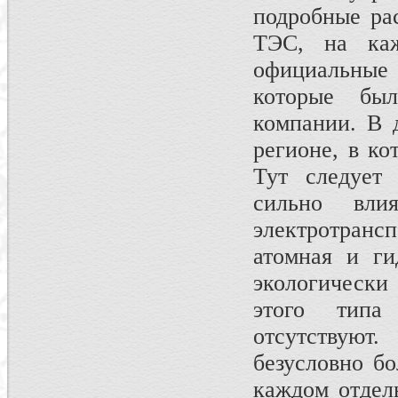
подробные ра
ТЭС, на каж
официальные
которые бы
компании. В 
регионе, в ко
Тут следует 
сильно вли
электротранс
атомная и ги
экологически 
этого типа
отсутствую
безусловно бо
каждом отдел