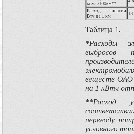
4,
кг.у.т./100км**
Расход энергии
13
Втч на 1 км
Таблица 1.
*Расходы э
выбросов 
производите
электромоби
веществ ОАО 
на 1 кВтч отп
**Расход 
соответствии
переводу пот
условного топ