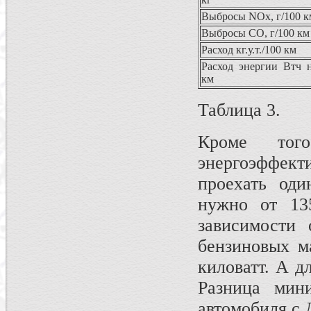
Выбросы NOx, г/100 к
Выбросы CO, г/100 км
Расход кг.у.т./100 км
Расход энергии Втч 
км
Таблица 3.
Кроме тог
энергоэффек
проехать оди
нужно от 13
зависимости 
бензиновых м
киловатт. А д
Разница мин
автомобиля с 