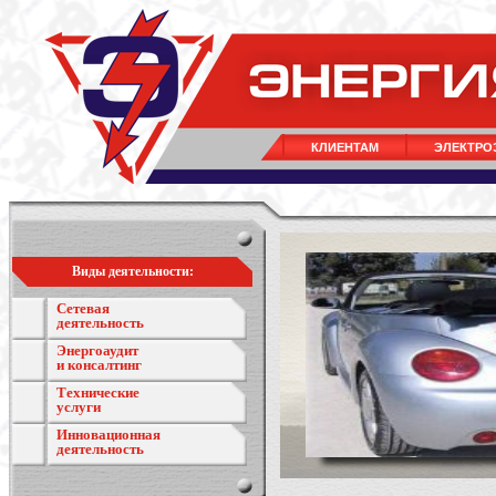
КЛИЕНТАМ
ЭЛЕКТРО
Виды деятельности:
Сетевая
деятельность
Энергоаудит
и консалтинг
Технические
услуги
Инновационная
деятельность