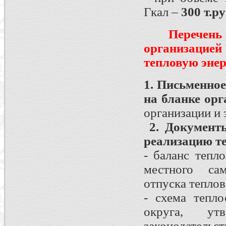
Гкал –
300 т.ру
Перечен
организацие
тепловую эне
1. Письменное
на бланке ор
организации и 
2. Документы
реализацию т
- баланс тепл
местного сам
отпуска теплов
- схема тепло
округа, ут
законодательс