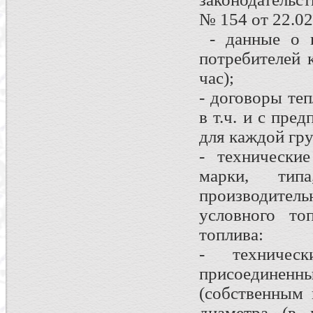
№ 154 от 22.02.
- данные о п
потребителей 
час);
- договоры те
в т.ч. и с пр
для каждой гр
- технически
марки, типа
производитель
условного то
топлива:
- техничес
присоедине
(собственным 
диаметра (в 