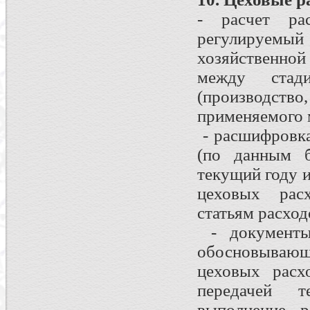
- расчет ра
регулируемы
хозяйственной
между стади
(производс
применяемого 
- расшифровка
(по данным б
текущий году 
цеховых рас
статьям расход
- документы
обосновывающ
цеховых расх
передачей т
выполнение р