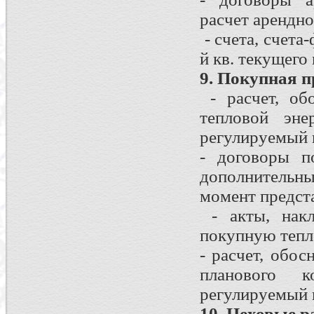
расчет арендно
- счета, счета
й кв. текущего 
9. Покупная 
- расчет, об
тепловой эне
регулируемый г
- договоры п
дополнительны
момент предст
- акты, накл
покупную тепло
- расчет, обо
планового к
регулируемый 
10. Цеховые р