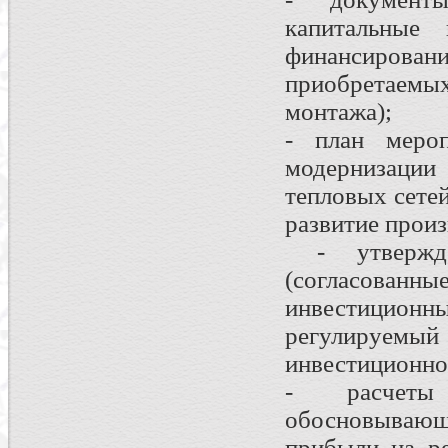
капитальные 
финансирован
приобретаем
монтажа);
- план мероп
модернизации 
тепловых сетей
развитие прои
- утвержде
(согласованны
инвестицио
регулируем
инвестиционно
- расчеты
обосновывающи
прибыли на р