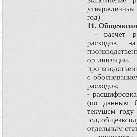
утвержденные
год).
11. Общеэксп
- расчет рас
расходов н
производств
организац
производственн
с обоснование
расходов;
- расшифровка
(по данным б
текущем году
год, общеэксп
отдельным стат
- документы