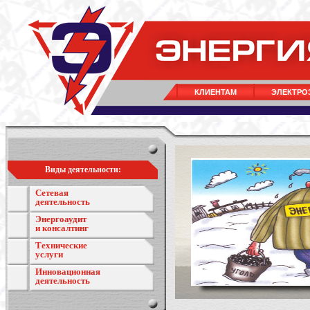
КЛИЕНТАМ
ЭЛЕКТРО
Виды деятельности:
Сетевая
деятельность
Энергоаудит
и консалтинг
Технические
услуги
Инновационная
деятельность