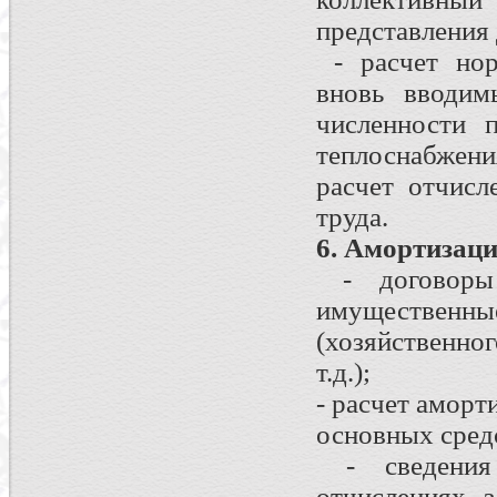
представления
- расчет нор
вновь вводим
численности 
теплоснабжен
расчет отчисл
труда.
6. Амортизац
- договоры 
имуществе
(хозяйственно
т.д.);
- расчет аморт
основных сред
- сведения 
отчислениях 