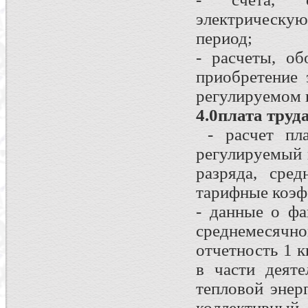
электрическу
период;
- расчеты, о
приобретение 
регулируемом 
4.0плата труд
- расчет пла
регулируемый 
разряда, сре
тарифные коэф
- данные о фа
среднемесячн
отчетность 1 к
в части деяте
тепловой энер
коллективны