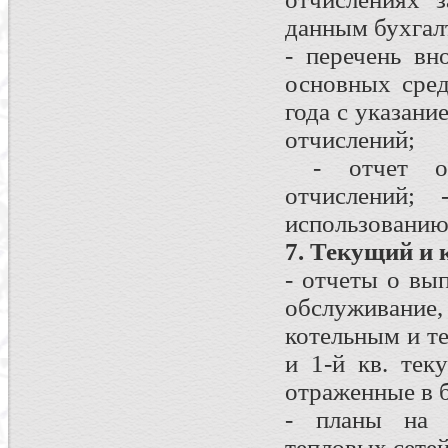
данным бухгалт
- перечень в
основных сред
года с указан
отчислений;
- отчет об 
отчислений;
использованию
7. Текущий и
- отчеты о вы
обслуживание,
котельным и т
и 1-й кв. тек
отраженные в б
- планы на 
тепловых сетей