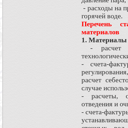
- расходы на п
горячей воде.
Перечень с
материалов
1. Материалы 
- расчет п
технологически
- счета-факт
регулирования
расчет себест
случае использ
- расчеты, 
отведения и оч
- счета-фактур
устанавливаю
сточных вод,