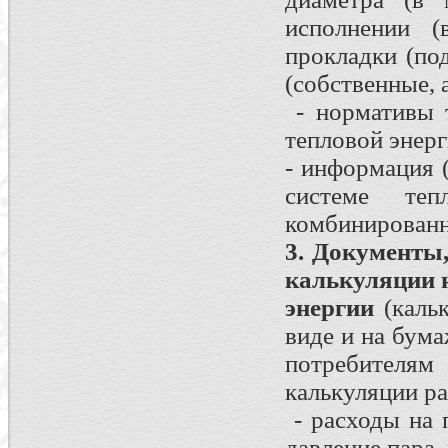
исполнении (
прокладки (по
(собственные, 
- нормативы т
тепловой энерг
- информация 
системе тепл
комбинированн
3. Документы
калькуляции н
энергии
(кальк
виде и на бума
потребителям
калькуляции ра
- расходы на 
давление пара,