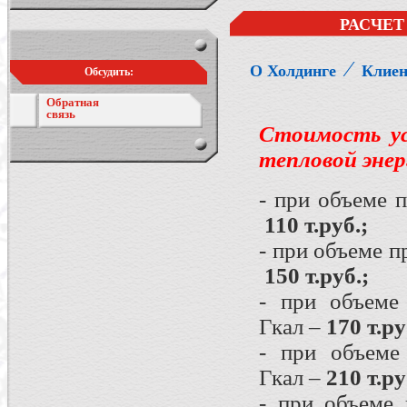
РАСЧЕТ
⁄
О Холдинге
Клие
Обсудить:
Обратная
связь
Стоимость ус
тепловой энер
- при объеме 
110 т.руб.;
- при объеме 
150 т.руб.;
- при объеме
Гкал –
170 т.ру
- при объеме
Гкал –
210 т.ру
- при объеме