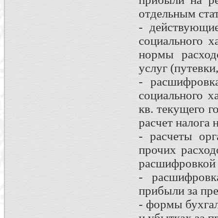
отдельным стат
- действующи
социального х
нормы расход
услуг (путевки,
- расшифровк
социального х
кв. текущего г
расчет налога 
- расчеты ор
прочих расход
расшифровкой 
- расшифровк
прибыли за пр
- формы бухга
и убытках за п