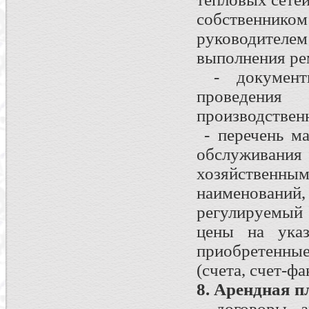
собственни
руководителе
выполнения ре
- документы
проведения
производствен
- перечень ма
обслуживан
хозяйствен
наименований
регулируемый
цены на указ
приобретенны
(счета, счет-ф
8. Арендная п
- договоры а