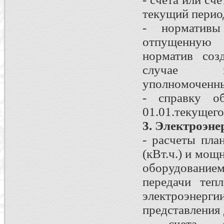
текущий перио
- нормативы
отпущенную т
норматив соз
случае не
уполномоченны
- справку об
01.01.текущего
3. Электроэне
- расчеты пла
(кВт.ч.) и мощ
оборудованием
передачи теп
электроэнерг
представления
- счета, с