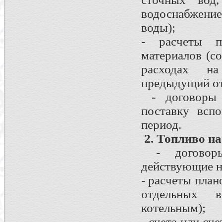
водоснабжение
воды);
- расчеты пл
материалов (со
расходах на
предыдущий от
- договоры п
поставку всп
период.
2. Топливо на
- договоры
действующие н
- расчеты план
отдельных в
котельным);
- счета или сч