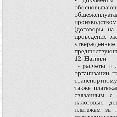
обосновывающ
общеэксплуа
производство
(договоры на
проведение экс
утвержденн
предшествующи
12. Налоги
- расчеты и 
организации н
транспортном
также платежа
связанным с 
налоговые де
платежам за 
полугодие) тек