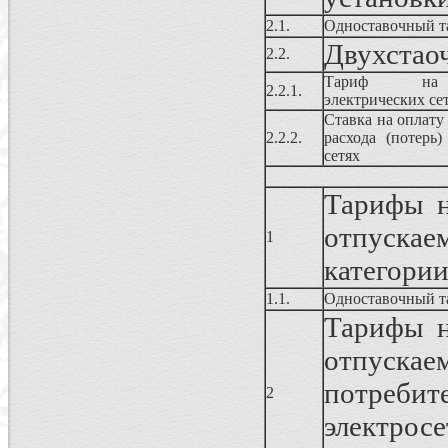
2.1.
Одноставочный т
Двухстао
2.2.
Тариф на 
2.2.1.
электрических се
Ставка на оплату
2.2.2.
расхода (потерь)
сетях
Тарифы н
отпускае
1
категории
1.1.
Одноставочный т
Тарифы н
отпуска
потребит
2
электро