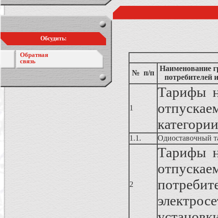
Обсудить:
Обратная
связь
Наименование гр
№ п/п
потребителей 
Тарифы н
отпускае
1
категории
1.1.
Одиоставочный т
Тарифы н
отпуска
потребит
2
электро
установки