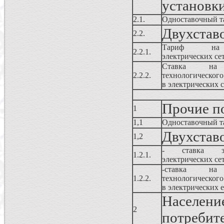
установки
2.1.
Одноставочный т
Двухстав
2.2.
Тариф на 
2.2.1.
электрических се
Ставка н
2.2.2.
технологического
в электрических с
Прочие п
1
1,1
Одноставочный т
Двухстав
1,2
- ставка за
1.2.1.
электрических се
-ставка 
1.2.2.
технологического
в электрических е
Населе
2
потребит