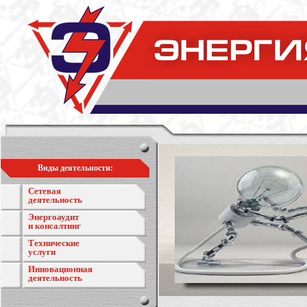
Виды деятельности:
Сетевая
деятельность
Энергоаудит
и консалтинг
Технические
услуги
Инновационная
деятельность