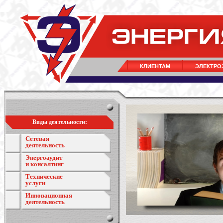
КЛИЕНТАМ
ЭЛЕКТРО
Виды деятельности:
Сетевая
деятельность
Энергоаудит
и консалтинг
Технические
услуги
Инновационная
деятельность