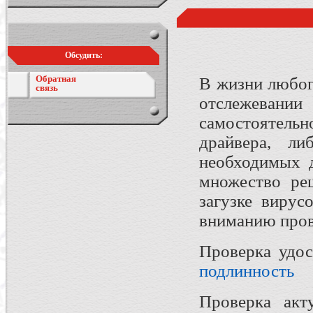
Обсудить:
Обратная
В жизни любог
связь
отслежеван
самостоятель
драйвера, л
необходимых д
множество ре
загузке вирус
вниманию пров
Проверка удос
подлинность
Проверка акт