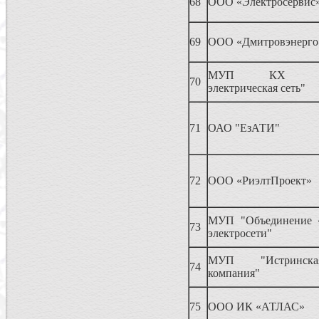
68
ООО «Электросервис
69
ООО «Дмитровэнерго
МУП КХ "Его
70
электрическая сеть"
71
ОАО "ЕзАТИ"
72
ООО «РиэлтПроект»
МУП "Объединение 
73
электросети"
МУП "Истринска
74
компания"
75
ООО ИК «АТЛАС»