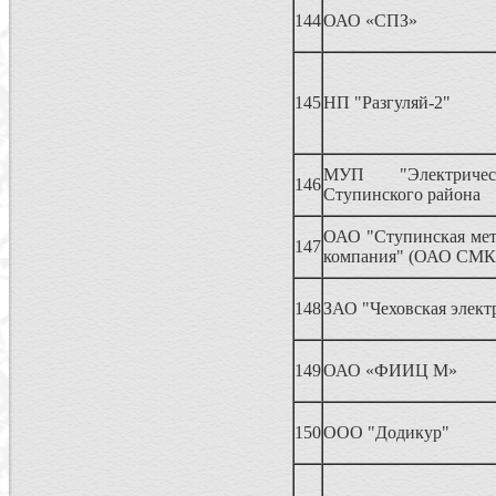
144
ОАО «СПЗ»
145
НП "Разгуляй-2"
МУП "Электричес
146
Ступинского района
ОАО "Ступинская мет
147
компания" (ОАО СМК
148
ЗАО "Чеховская элект
149
ОАО «ФИИЦ М»
150
ООО "Додикур"