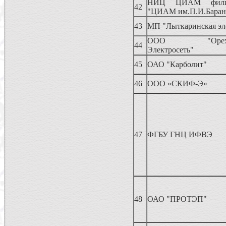
НИЦ ЦИАМ фили
42
"ЦИАМ им.П.И.Баран
43
МП "Лыткаринская эл
ООО "Орехово-
44
Электросеть"
45
ОАО "Карболит"
46
ООО «СКИФ-Э»
47
ФГБУ ГНЦ ИФВЭ
48
ОАО "ПРОТЭП"