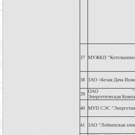
37
МУЖКП "Котельники
38
ЗАО «Белая Дача Инж
ОАО "Регио
39
Энергетическая Комп
40
МУП СЭС "Энергети
41
ЗАО "Лобненская элек