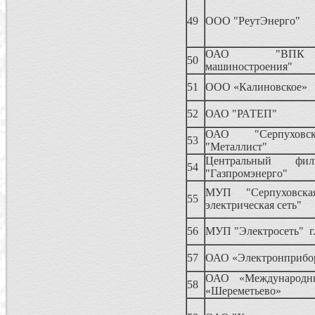
49
ООО "РеутЭнерго"
ОАО "ВПК
50
машиностроения"
51
ООО «Калиновское»
52
ОАО "РАТЕП"
ОАО "Серпуховс
53
"Металлист"
Центральный ф
54
"Газпромэнерго"
МУП "Серпуховска
55
электрическая сеть"
56
МУП "Электросеть" г
57
ОАО «Электронприбо
ОАО «Международн
58
«Шереметьево»