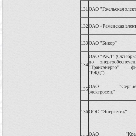
131
ОАО "Гжельская элект
132
ОАО «Раменская элект
133
ОАО "Бикор"
ОАО "РЖД" (Октябрьс
по энергообеспе
134
"Трансэнерго" - 
"РЖД")
ОАО "Сергиево-
135
электросеть"
136
ООО "Энергетик"
ОАО "Красноз