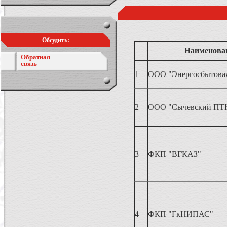
Обсудить:
Наименова
Обратная
связь
1
ООО "Энергосбытовая
2
ООО "Сычевский ПТ
3
ФКП "ВГКАЗ"
4
ФКП "ГкНИПАС"