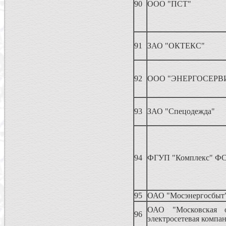
90
ООО "ПСТ"
91
ЗАО "ОКТЕКС"
92
ООО "ЭНЕРГОСЕРВ
93
ЗАО "Спецодежда"
94
ФГУП "Комплекс" ФС
95
ОАО "Мосэнергосбыт
ОАО "Московская о
96
электросетевая компа