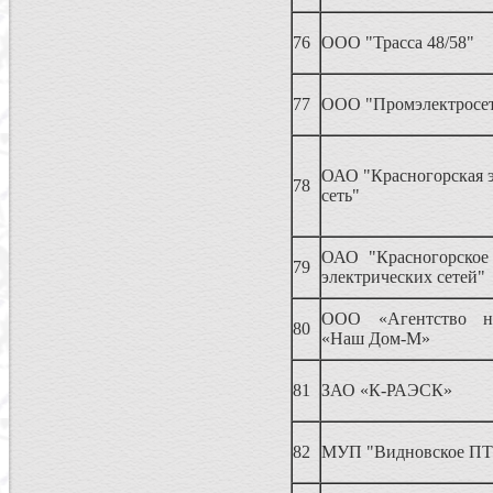
76
ООО "Трасса 48/58"
77
ООО "Промэлектросе
ОАО "Красногорская э
78
сеть"
ОАО "Красногорское
79
электрических сетей"
ООО «Агентство н
80
«Наш Дом-М»
81
ЗАО «К-РАЭСК»
82
МУП "Видновское П