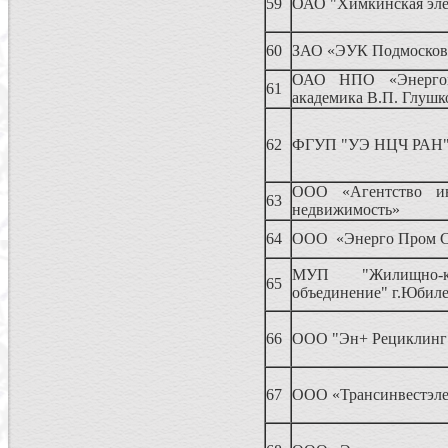
59
ОАО "Химкинская эле
60
ЗАО «ЭУК Подмосков
ОАО НПО «Энерго
61
академика В.П. Глушк
62
ФГУП "УЭ НЦЧ РАН
ООО «Агентство и
63
недвижимость»
64
ООО «Энерго Пром С
МУП "Жилищно-ко
65
объединение" г.Юбил
66
ООО "Эн+ Рециклинг
67
ООО «Трансинвестэле