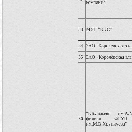
компания"
33
МУП "КЭС"
34
ЗАО "Королевская эле
35
ЗАО «Королёвская эле
"КБхиммаш им.А.М
36
филиал ФГУП
им.М.В.Хруничева"