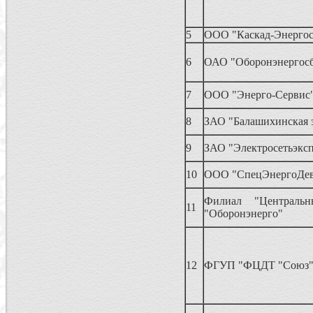
5
ООО "Каскад-Энергос
6
ОАО "Оборонэнергос
7
ООО "Энерго-Сервис
8
ЗАО "Балашихинская э
9
ЗАО "Электросетьэкс
10
ООО "СпецЭнергоДев
Филиал "Централ
11
"Оборонэнерго"
12
ФГУП "ФЦДТ "Союз