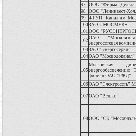
97
ООО "Фирма "Дельта-
98
ООО "Ленинвест-Хол
99
ФГУП "Канал им. Мо
100
ЗАО « МОСМЕК»
101
ООО "РУСЭНЕРГОС
ОАО "Московская
102
энергосетевая компан
103
ЗАО "Энергосервис"
104
ОАО "Мосводоканал"
Московская ди
105
энергообеспечению Т
филиал ОАО "РЖД"
106
ОАО "Электросеть" 
107
ОАО "Вешки"
108
ООО "СК "Мособлэле