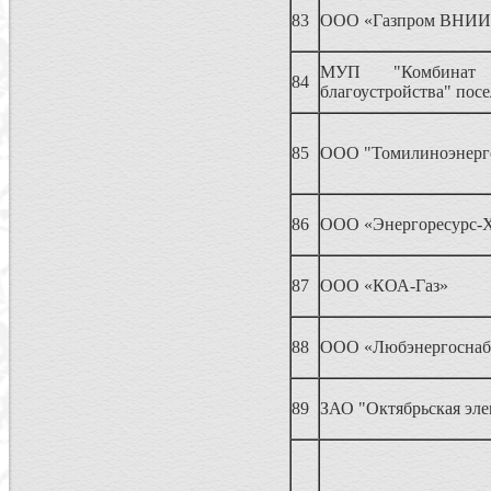
83
ООО «Газпром ВНИИ
МУП "Комбин
84
благоустройства" пос
85
ООО "Томилиноэнерг
86
ООО «Энергоресурс-
87
ООО «КОА-Газ»
88
ООО «Любэнергоснаб
89
ЗАО "Октябрьская эле