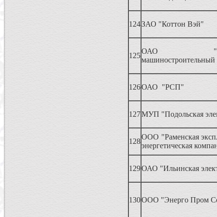
124
ЗАО "Коттон Вэй"
ОАО "Демих
125
машиностроительный 
126
ОАО "РСП"
127
МУП "Подольская эле
ООО "Раменская эксп
128
энергетическая компа
129
ОАО "Ильинская элек
130
ООО "Энерго Пром С