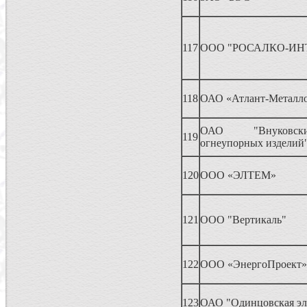
117
ООО "РОСАЛКО-ИН
118
ОАО «Атлант-Металло
ОАО "Внуковск
119
огнеупорных изделий
120
ООО «ЭЛТЕМ»
121
ООО "Вертикаль"
122
ООО «ЭнергоПроект»
123
ОАО "Одинцовская эл