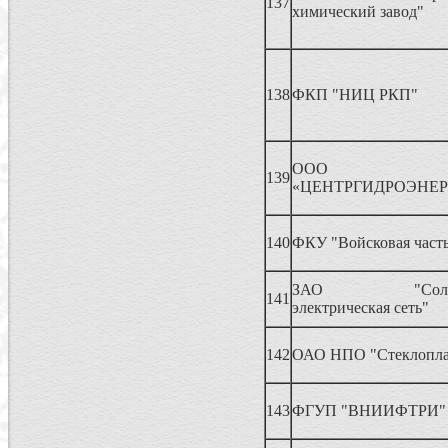
137
химический завод"
138
ФКП "НИЦ РКП"
ООО
139
«ЦЕНТРГИДРОЭНЕР
140
ФКУ "Войсковая часть
ЗАО "Солнечн
141
электрическая сеть"
142
ОАО НПО "Стеклопла
143
ФГУП "ВНИИФТРИ"