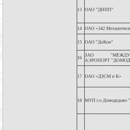
13
ОАО "ДНПП"
14
ОАО «342 Механическ
15
ОАО "ДоКон"
ЗАО "МЕЖДУН
16
АЭРОПОРТ "ДОМО
17
ОАО «ДЗСМ и К»
18
МУП г.о Домодедово "