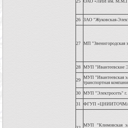
25
ОАО «ЛИИ им. М.М.Г
26
ЗАО "Жуковская-Элек
27
МП "Звенигородская э
28
МУП "Ивантеевские Э
МУП "Ивантеевская эл
29
транспортная компани
30
МУП "Электросеть" г.
31
ФГУП «ЦНИИТОЧМ
МУП "Климовская эл
32