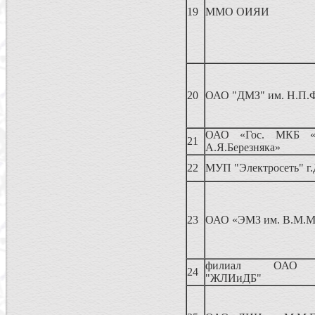
19
ММО ОИЯИ
20
ОАО "ДМЗ" им. Н.П.
ОАО «Гос. МКБ «Р
21
А.Я.Березняка»
22
МУП "Электросеть" г
23
ОАО «ЭМЗ им. В.М.М
филиал ОАО «
24
"ЖЛИиДБ"