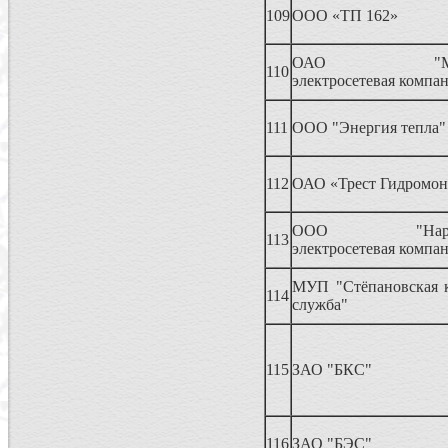
109
ООО «ТП 162»
ОАО "Мытищ
110
электросетевая компа
111
ООО "Энергия тепла"
112
ОАО «Трест Гидромо
ООО "Наро-Ф
113
электросетевая компа
МУП "Стёпановская 
114
служба"
115
ЗАО "БКС"
116
ЗАО "БЭС"