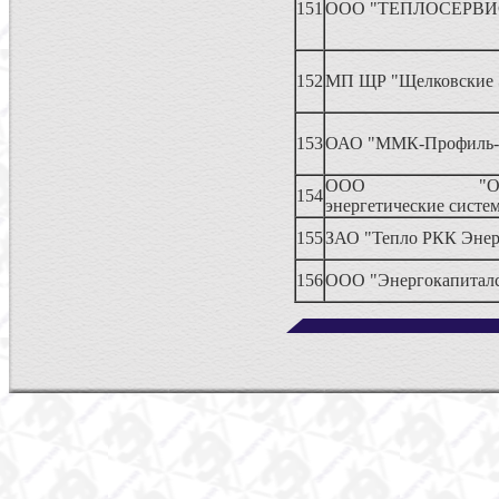
151
ООО "ТЕПЛОСЕРВИ
152
МП ЩР "Щелковские 
153
ОАО "ММК-Профиль-
ООО "Объед
154
энергетические систе
155
ЗАО "Тепло РКК Энер
156
ООО "Энергокапиталс