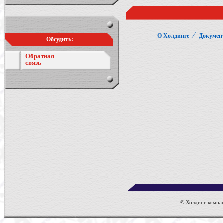
⁄
О Холдинге
Докумен
Обсудить:
Обратная
связь
© Холдинг компан