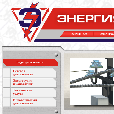
КЛИЕНТАМ
ЭЛЕКТРО
Виды деятельности:
Сетевая
деятельность
Энергоаудит
и консалтинг
Технические
услуги
Инновационная
деятельность