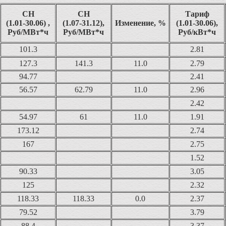
СН
СН
Тариф
(1.01-30.06) ,
(1.07-31.12),
Изменение, %
(1.01-30.06),
Руб/МВт*ч
Руб/МВт*ч
Руб/кВт*ч
101.3
2.81
127.3
141.3
11.0
2.79
94.77
2.41
56.57
62.79
11.0
2.96
2.42
54.97
61
11.0
1.91
173.12
2.74
167
2.75
1.52
90.33
3.05
125
2.32
118.33
118.33
0.0
2.37
79.52
3.79
88.4
3.37