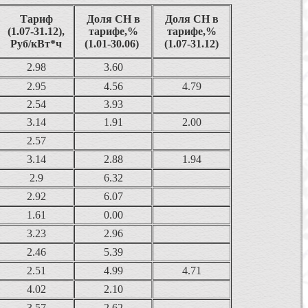
Тариф
Доля СН в
Доля СН в
(1.07-31.12),
тарифе,%
тарифе,%
Руб/кВт*ч
(1.01-30.06)
(1.07-31.12)
2.98
3.60
2.95
4.56
4.79
2.54
3.93
3.14
1.91
2.00
2.57
3.14
2.88
1.94
2.9
6.32
2.92
6.07
1.61
0.00
3.23
2.96
2.46
5.39
2.51
4.99
4.71
4.02
2.10
3.57
2.62