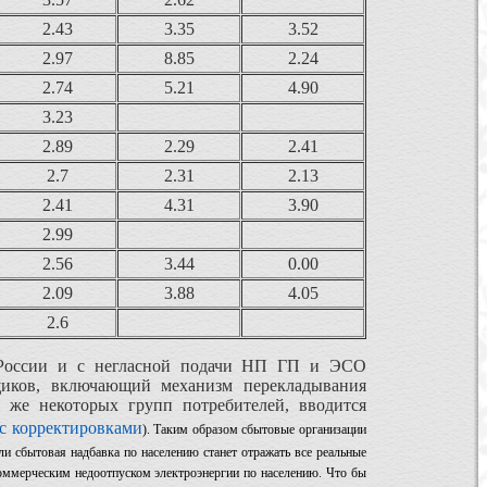
2.43
3.35
3.52
2.97
8.85
2.24
2.74
5.21
4.90
3.23
2.89
2.29
2.41
2.7
2.31
2.13
2.41
4.31
3.90
2.99
2.56
3.44
0.00
2.09
3.88
4.05
2.6
 России и с негласной подачи НП ГП и ЭСО
щиков, включающий механизм перекладывания
 же некоторых групп потребителей, вводится
 с корректировками
)
. Таким образом сбытовые организации
ли сбытовая надбавка по населению станет отражать все реальные
оммерческим недоотпуском электроэнергии по населению. Что бы