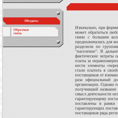
Обсудить:
Изначально, при форми
Обратная
может обратиться люб
связь
связи с большим кол
предназначалась для к
разделили по группам
"население". В дальн
фактические затраты 
платы за неравномерно
нести элементы «пере
стали платить в свое
поставщиков от взиман
раза официальный до
организации. Однако п
получивший название 
смысл деятельности не
гарантирующему поста
поставлены в рамки 
гарантирующих постав
поставщиков ряда реги