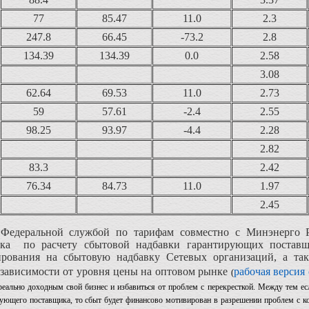
77
85.47
11.0
2.3
247.8
66.45
-73.2
2.8
134.39
134.39
0.0
2.58
3.08
62.64
69.53
11.0
2.73
59
57.61
-2.4
2.55
98.25
93.97
-4.4
2.28
2.82
83.3
2.42
76.34
84.73
11.0
1.97
2.45
Федеральной службой по тарифам совместно с Минэнерго
ика по расчету сбытовой надбавки гарантирующих постав
ирования на сбытовую надбавку Сетевых организаций, а так
 зависимости от уровня цены на оптовом рынке
рабочая версия
(
реально доходным свой бизнес и избавиться от проблем с перекресткой. Между тем ес
рующего поставщика, то сбыт будет финансово мотивирован в разрешении проблем с к