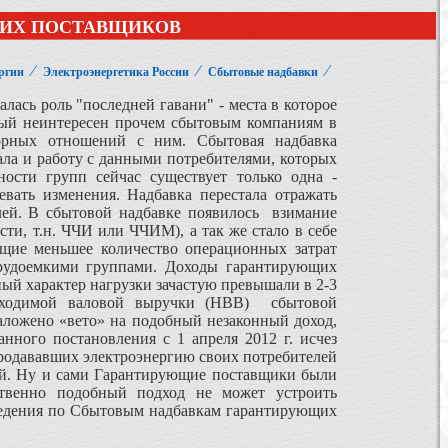
ЩИХ ПОСТАВЩИКОВ
⁄
⁄
⁄
ргии
Электроэнергетика России
Сбытовые надбавки
ась роль "последней гавани" - места в которое
рый неинтересен прочем сбытовым компаниям в
орных отношений с ним. Сбытовая надбавка
ала и работу с данными потребителями, которых
ости групп сейчас существует только одна -
евать изменения. Надбавка перестала отражать
елей. В сбытовой надбавке появилось взимание
ти, т.н. ЧЧИ или ЧЧИМ), а так же стало в себе
ющие меньшее количество операционных затрат
трудоемкими группами. Доходы гарантирующих
ый характер нагрузки зачастую превышали в 2-3
обходимой валовой выручки (НВВ) сбытовой
наложено «вето» на подобный незаконный доход,
ного постановления с 1 апреля 2012 г. исчез
продававших электроэнергию своих потребителей
ей. Ну и сами Гарантирующие поставщики были
ственно подобный подход не может устроить
едения по Сбытовым надбавкам гарантирующих