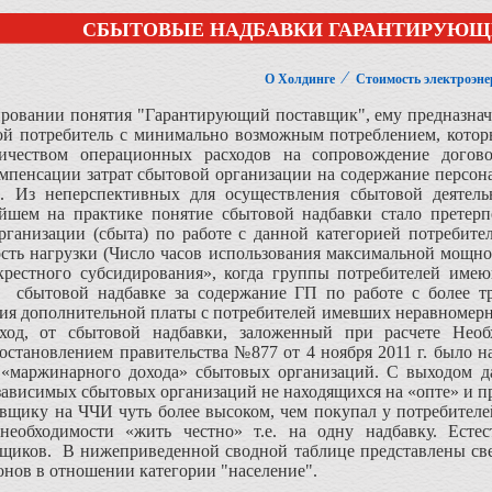
СБЫТОВЫЕ НАДБАВКИ ГАРАНТИРУЮ
⁄
О Холдинге
Стоимость электроэне
ровании понятия "Гарантирующий поставщик", ему предназначал
ой потребитель с минимально возможным потреблением, кото
ичеством операционных расходов на сопровождение догов
омпенсации затрат сбытовой организации на содержание персон
. Из неперспективных для осуществления сбытовой деятельн
ейшем на практике понятие сбытовой надбавки стало претерп
организации (сбыта) по работе с данной категорией потребит
сть нагрузки (Число часов использования максимальной мощнос
крестного субсидирования», когда группы потребителей име
й сбытовой надбавке за содержание ГП по работе с более 
ия дополнительной платы с потребителей имевших неравномерн
ход, от сбытовой надбавки, заложенный при расчете Не
остановлением правительства №877 от 4 ноября 2011 г. было 
«маржинарного дохода» сбытовых организаций. С выходом дан
зависимых сбытовых организаций не находящихся на «опте» и 
вщику на ЧЧИ чуть более высоком, чем покупал у потребител
необходимости «жить честно» т.е. на одну надбавку. Есте
щиков. В нижеприведенной сводной таблице представлены св
онов в отношении категории "население".