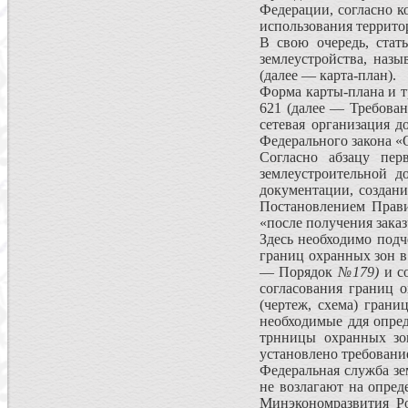
Федерации, со­гласно к
использования террито
В свою очередь, стат
землеустройства, назыв
(далее — карта-план).
Форма карты-плана и т
621 (далее — Требова
сетевая организация д
Федерального закона «
Согласно абзацу пе
землеустроительной д
документации, создани
Поста­новлением Прав
«после получения за­к
Здесь необходимо подч
границ охранных зон в
— Порядок
№179)
и с
согласования границ 
(чертеж, схема) гра­н
необходимые ддя опре
трнницы охранных зон
установлено требовани
Федеральная служба зе
не возлагают на опред
Минэкономразвития Ро