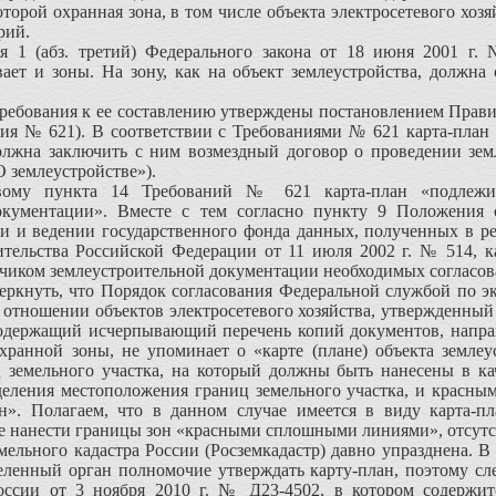
оторой охранная зона, в том числе объекта электросетевого хо
рий.
ья 1 (абз. третий) Федерального закона от 18 июня 2001 г. 
а­ет и зоны. На зону, как на объект землеустройства, должна 
ребования к ее составлению утверждены постановлением Правит
ния № 621). В соответствии с Требованиями
№
621 карта-план 
олжна за­ключить с ним возмездный договор о проведении земле
О землеустройстве»).
рвому пункта 14 Требований № 621 карта-план «подлежит
оку­ментации». Вместе с тем согласно пункту 9 Положе­ния 
и и ведении государствен­ного фонда данных, полученных в ре
ительства Российской Федерации от 11 июля 2002 г. № 514, к
азчиком землеустроительной документации необхо­димых согласо
еркнуть, что Порядок согласо­вания Федеральной службой по эк
 отношении объектов электросетевого хозяйства, утвержденны
одержащий исчерпывающий перечень копий документов, направ
охранной зоны, не упоминает о «карте (плане) объекта земле
иц земельного участка, на который должны быть на­несены в к
деления местополо­жения границ земельного участка, и красн
». Полагаем, что в данном случае имеет­ся в виду карта-пла
е нанести границы зон «красными сплошными линиями», от­сут
мельного кадастра России (Росземкадастр) давно упразднена. В
еленный орган полномочие утверждать кар­ту-план, поэтому с
ссии от 3 ноября 2010 г. № Д23-4502, в котором содержит­