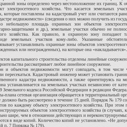
ранной зоны определено че­рез местоположение их границ. К 
кт электросетевого хозяйства. Что касается земельных участ
х, которые по­ставлены на кадастровый учет или считаются ра
дастре недвижимости» (сведения о них можно получить из госуд
но небольшую площадь охранных зон объектов электросете
тарно-защитными и др.), земельные участки обычно не полнос
евого хозяйства. Как правило, в охранную зону попадают 
виде земельных участков кому-либо. Указан­ные обстоятел
бязывает уста­навливать охранные зоны объектов электросетевог
ажденных или неогражденных), на которые она «накладывается».
ъектов капитального строительства отделены линейные сооружени
троительства рассматривает любое линейное сооружение.
н и объектов недвижимости могут совпадать, в том числе 
ли пересекаться. Кадастровый инженер может уста­новить гра
твенного кадастра недвижимости, а также ориенти­руясь на м
она устанавлива­ется на земельных участках независимо от кате
т. 89 Земельного кодекса Рос­сийской Федерации в редакции Федер
ты-плана сетевая организация обращается в территориальный орг
е должно быть рассмотрено в течение 15 дней. Порядок № 179 с
ов по каждому объекту электросетевого хозяйства. При этом 
нструируемых объек­тов электросетевого хозяйства (в случаях, 
ельно шире, чем в отношении дей­ствующих и нереконструируемы
тся в виде копий. Количест­во копий не установлено. «Не допу
ий п. 7 Порядка № 179).