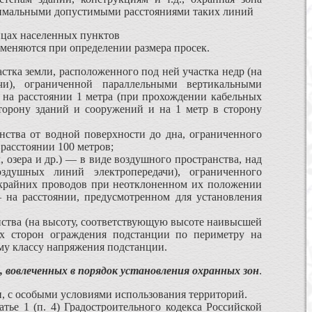
нимальными допустимыми расстояниями таких линий
ицах населенных пунктов
меняются при определении размера просек.
стка земли, расположенного под ней участка недр (на
чи), ограниченной параллельными вертикальными
 на расстоянии 1 метра (при прохождении кабельных
торону зданий и сооружений и на 1 метр в сторону
ства от водной поверхности до дна, ограниченного
расстоянии 100 метров;
, озера и др.) — в виде воз­душного пространства, над
здушных линий электропередачи), ограниченного
 крайних проводов при неотклоненном их положении
 на расстоянии, предусмотренном для ус­тановления
анства (на высоту, соответствующую высоте наивысшей
ех сторон ограждения подстанции по периметру на
му классу напряжения подстанции.
, вовлеченных в порядок установления охранных зон
.
он, с особыми условиями использования территорий.
ье 1 (п. 4) Градо­строительного кодекса Российской