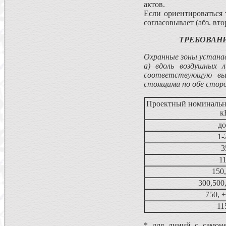
актов.
Если ориентироваться 
согласовывает (абз. вт
ТРЕБОВАНИ
Охранные зоны устана
а) вдоль воздушных 
соответствующую выс
стоящими по обе сторо
Проектный номинальн
к
до
1-
3
1
150
300,500,
750, +
11
* для линий с самон