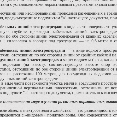
етствии с установленными нормативными правовыми актами ми
онесущими или изолированными проводами размещенных в гран
я, предусмотренные подпунктом "а" настоящего документа, при
абельных линий электропередачи
в виде части поверхности уча
ующую глубине прокладки кабельных линий электропереда
ми по обе стороны линии электропередачи от крайних кабелей
 1 киловольта в городах под тротуарами — на 0,6 метра в с
;
абельных линий электропередачи
— в виде водного простран
­тями, отстоящими по обе стороны линии от крайних кабелей на 
здушных линий электропередачи через водоемы
(реки, каналы
 во­доемов (на высоту, соответствующую высоте опор во
стями, отстоящими по обе стороны линии электропередачи от
емов на расстоянии 100 метров, для несудоходных водоемов —
здушных линий электропередачи.
 в виде части поверхности участка земли и воздушного простр
граниченной вертикальными плоскостями, отстоящими от вс
 в подпункте "а" настоящего документа, применительно к высше
е появляется по мере изучения различных нормативных актов
исле объекта электросетевого хозяйства, — это разновидность з
ределится с «видовым» понятием зоны. Оно содержится в стат