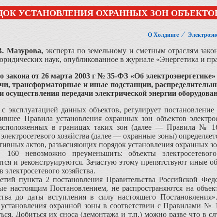
ДОК УСТАНОВЛЕНИЯ ОХРАННЫХ ЗОН ОБЪЕКТО
⁄
О Холдинге
Электроэн
В
.
Мазурова
,
эксперта по земельному и сметным отраслям зак
юридических наук, опубликованное в журнале «Энергетика и прав
о закона от 26 марта 2003 г № 35-ФЗ «Об электроэнергетике»
чи, трансформаторные и иные подстанции, распределительны
 и осуществления передачи электрической энергии оборудован
с эксплуатацией дан­ных объектов, регулирует постановление
дившее Правила установления охранных зон объектов электрос
расположенных в границах таких зон (далее — Правила № 16
 электросетевого хозяйства (далее — ох­ранные зоны) определяе
ативных актов, разъясняю­щих порядок установления охранных зо
60 невозможно пре­уменьшить: объекты электросетевого 
ятся и реконструиру­ются. Зачастую этому препятствуют иные о
 электросетевого хозяйства.
ретий пункта 2 постанов­ления Правительства Российской Фед
ые настоящим Поста­новлением, не распространяются на объек
йства до даты вступ­ления в силу настоящего Постановления»
 установления охранной зоны в соответствии с Правилами № 1
аться. До­биться их сноса (демонтажа и т.п.) можно раз­ве что 