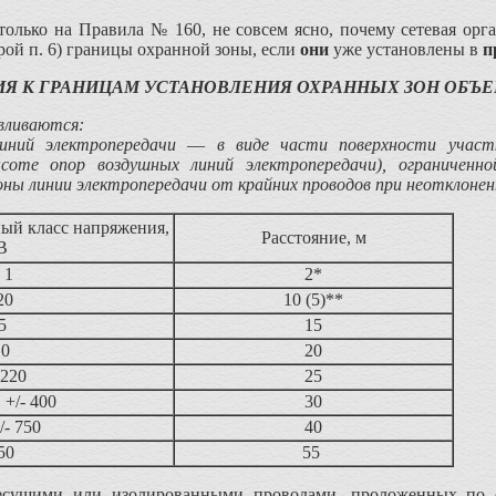
только на Правила № 160, не совсем ясно, почему сетевая орган
орой п. 6) границы охранной зоны, если
они
уже установлены в
п
Я К ГРАНИЦАМ УСТАНОВЛЕНИЯ ОХРАННЫХ ЗОН ОБЪЕ
вливаются:
линий электропередачи
—
в виде части поверхности участ
оте опор воздушных линий электропередачи), ограничен­но
ны линии электропередачи от крайних проводов при неотклоне
ый класс напряжения,
Расстояние, м
В
 1
2*
20
10 (5)**
5
15
10
20
,220
25
 +/- 400
30
/- 750
40
50
55
есущими или изолированными проводами, проложенных по ст