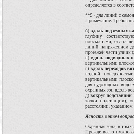
определяется в соотв
**5 - для линий с сам
Примечание. Требовани
б)
вдоль подземных к
глубину, соответств
плоскостями, отстоящи
линий напряжением до
проезжей части улицы)
в) в
доль подводных к
вертикальными плоскос
г)
вдоль переходов во
водной поверхностью
вертикальными плоско
для судоходных во­до
охранных зон вдоль во
д)
вокруг подстанций
-
точки подстанции), о
расстоянии, указанном
Ясность в этом вопрос
Охранная зона, в том ч
Прежде всего нужно оп