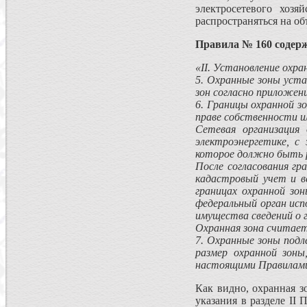
электросетевого хоз
распространяться на об
Правила № 160 содерж
«
II
. Установление охра
5. Охранные зоны уста
зон согласно при­ложен
6. Границы охранной з
праве собствен­ности и
Сетевая организация 
электроэнергетике, с
которое должно быть р
После согласования гр
кадастровый учет и ве
границах охранной зо
федераль­ный орган ис
имущества сведе­ний о 
Охранная зона считаетс
7.
Охранные зоны подле
размер охранной зон
настоящими Правилами
Как видно, охранная з
указания в разделе II