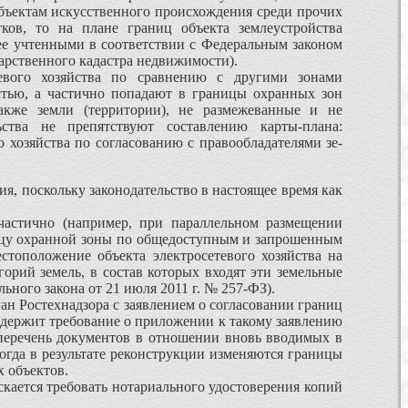
объектам искусственного происхождения среди прочих
ков, то на плане границ объекта зем­леустройства
нее учтенными в соответствии с Федеральным законом
арственного кадастра недвижимости).
вого хозяйства по срав­нению с другими зонами
тью, а частично попадают в границы охран­ных зон
также земли (территории), не размежеванные и не
ьства не препятствуют составлению карты-плана:
о хозяйства по согласованию с правообладателями зе­
я, поскольку законодательство в настоящее время как
частично (например, при параллельном размещении
ницу охранной зоны по общедоступным и запрошенным
естоположение объекта электросетевого хозяйства на
горий земель, в состав которых входят эти земельные
ального закона от 21 июля 2011 г. № 257-ФЗ).
ан Ростехнадзора с заявлением о согласовании границ
одержит требование о приложении к такому заявлению
перечень документов в отношении вновь вводи­мых в
когда в результате реконструкции изменяются границы
х объектов.
скается требовать нотариального удостоверения копий