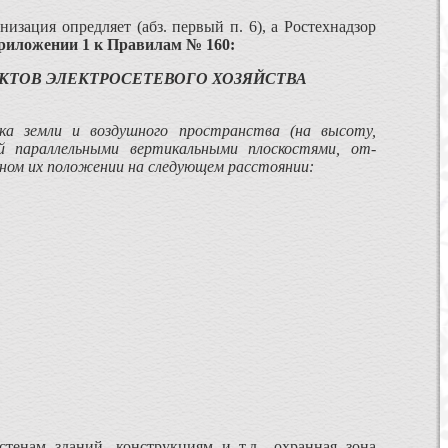
изация опредляет (абз. первый п. 6), а Ростехнадзор
риложении 1 к Правилам № 160:
КТОВ ЭЛЕКТРОСЕТЕВОГО ХОЗЯЙСТВА
ка земли и воздушного про­странства (на высоту,
й параллельными вертикальными плоскостями, от­
нном их положении на следующем расстоянии:
енам зданий, конструкциям и т.д., охранная зона