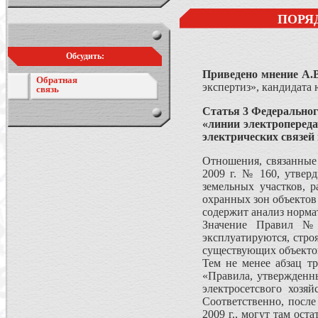
ПОРЯ
Обсудить:
Приведено мнение А
.
Обратная
экспертиз», кандидата 
связь
Статья 3 Федеральног
«линии электропереда
электрических связей
Отношения, связанные 
2009 г. № 160, утвер
земельных участков, 
охранных зон объек­тов
содер­жит анализ норм
Значение Правил № 1
эксплуатируются, стро
существующих объектов
Тем не менее абзац т
«Правила, утвержденн
электросетсвого хозя
Соответственно, после
2009 г., могут там ост