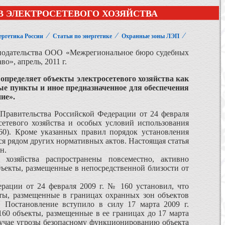
В ЭЛЕКТРОСЕТЕВОГО ХОЗЯЙСТВА
⁄
⁄
⁄
ергетика России
Статьи по энергетике
Охранные зоны ЛЭП
онодательства ООО «Межрегиональное бюро судебных
о», апрель, 2011 г.
 определяет объекты электросетевого хозяйства как
е пункты и иное предназначенное для обеспечения
ие».
 Правительства Российской Федерации от 24 февраля
етевого хозяйства и особых условий использования
0). Кроме указанных правил порядок установления
тся рядом других нормативных актов. Настоящая статья
н.
хозяйства распространены повсеместно, активно
бъекты, размещенные в непосредственной близости от
ерации от 24 февраля 2009 г. № 160 установил, что
ты, размещенные в границах охранных зон объектов
. Постановление вступило в силу 17 марта 2009 г.
60 объекты, размещенные в ее границах до 17 марта
в случае угрозы безопасному функцио­нированию объекта