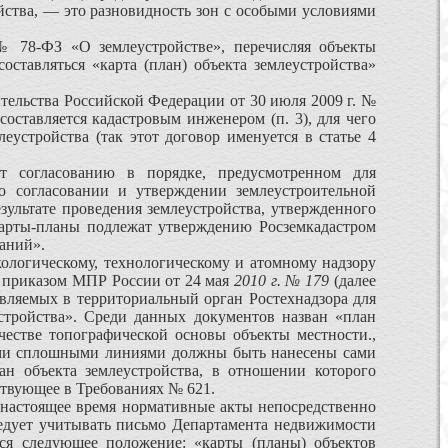
зяйства, — это разновидность зон с особыми условиями
№ 78-ФЗ «О землеустрой­стве», перечисляя объекты
составляться «карта (план) объекта земле­устройства»
ельства Россий­ской Федерации от 30 июля 2009 г. №
составляется кадастровым инжене­ром (п. 3), для чего
устройства (так этот договор именуется в ста­тье 4
 согласованию в порядке, предусмотренном для
о согласовании и утверждении землеустроитель­ной
зультате проведения землеустройства, утвержденного
арты-планы подлежат ут­верждению Росземкадастром
ваний».
ологическому, тех­нологическому и атомному надзору
й приказом МПР России от 24 мая
2010 г. № 179
(далее
­ляемых в территориальный орган Ростехнадзора для
устройства». Среди данных документов назван «план
ачестве топографической основы объекты местности.,
ыми сплош­ными линиями должны быть нанесены сами
н объекта землеустройства, в от­ношении которого
ствующее в Требованиях № 621.
 настоящее вре­мя нормативные акты непосредственно
ледует учитывать письмо Департа­мента недвижимости
ся следующее положение: «карты (планы) объектов