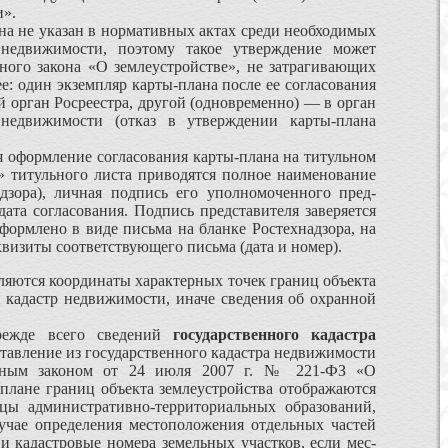
и».
на не указан в нор­мативных актах среди необходимых
недвижимости, поэтому такое утверждение может
ного закона «О землеустройстве», не затра­гивающих
: один экземпляр карты-плана после ее согласования
 орган Росреестра, другой (одновременно) — в орган
 недвижимости (отказ в утверждении карты-плана
я оформление со­гласования карты-плана на титульном
ва» титульного листа приводятся полное наименование
адзора), личная подпись его уполномоченного пред­
ата согласования. Подпись представителя заверяется
оформлено в виде письма на бланке Ростехнадзора, на
квизиты соответствующего письма (дата и номер).
еляются координаты характерных точек границ объекта
й кадастр недвижимости, иначе сведения об охранной
прежде всего сведений
государственного кадастра
оставление из государственного кадастра недвижимости
ральным законом от 24 июля 2007 г. № 221-ФЗ «О
плане гра­ниц объекта землеустройства отображаются
ицы административно-территориальных образований,
учае определения местоположения от­дельных частей
и кадастровые номера земельных участков, если мес­