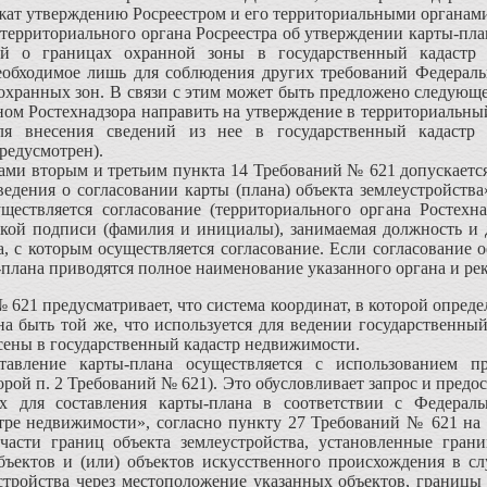
жат утверждению Росреестром и его территориальными органам
 территориального органа Росреестра об утверждении карты-пла
ий о границах охранной зоны в государственный кадастр 
еоб­ходимое лишь для соблюдения других требований Федераль
охранных зон. В связи с этим может быть предложено следующее
ом Ростехнадзора направить на утверждение в территориальный
для внесения сведений из нее в государственный кадастр
редусмотрен).
цами вторым и третьим пунк­та 14 Требований № 621 допускаетс
Сведения о согласовании карты (плана) объ­екта землеустройст
ществля­ется согласование (территориального органа Ростехн
кой подписи (фамилия и ини­циалы), занимаемая должность и д
а, с которым осуществляется согласование. Ес­ли согласование 
плана приводятся полное наименование указанного органа и ре­
 621 предусматривает, что си­стема координат, в которой опред
на быть той же, что используется для ведении государственны
есены в государственный кадастр недвижимости.
тавление карты-плана осуществ­ляется с использованием 
торой п. 2 Требований № 621). Это обусловли­вает запрос и пред
мых для составления карты-плана в соответ­ствии с Феде
тре недвижимо­сти», согласно пункту 27 Требований № 621 на 
 части границ объекта землеустрой­ства, установленные гран
ъектов и (или) объектов искусственного проис­хождения в сл
стройства через местоположение указанных объектов, границы 