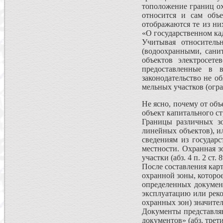
тоположение границ ох
относится и сам объе
отображаются те из ни
«О государственном ка
Учитывая относитель
(водоохранными, сани
объектов электросет
предоставлен­ные в 
законодательство не о
мельных участков (огр
Не ясно, почему от об
объект капитального с
Границы различных зо
линейных объектов), и
сведениям из государс
местности. Охранная з
участ­ки (абз. 4 п. 2 с
После составления кар
охранной зоны, которо
определенных документ
эксплуатацию или реко
охран­ных зон) значит
Документы представляю
документов» (абз. трет