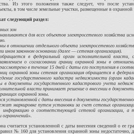
яйства. Из этого положения также следует, что после ус
ъекты, в том числе земельные участки, размещенные в охранной 
ат следующий раздел:
нных зон
навливаются для всех объектов электросетевого хозяйства исх
ию.
оны в отношении отдельного объекта электросетевого хозяйств
ли ином законном основании (далее — сетевая организация).
обращается в федеральный ор­ган исполнительной власти, 
 заяв­лением о согласовании границ охранной зоны в отноше­
ассмотрено в течение 15 дней с даты его поступления в соот
аниц охранной зоны сетевая ор­ганизация обращается в федера
дение государственного кадастра недвижимости (орган кадаст
ны в документы госу­дарственного кадастрового учета недвиж
полнительной власти принимает реше­ние о внесении в докумен
границах охранной зоны.
я установленной с даты вне­сения в документы государственног
жат маркировке путем установки за счет сетевых организаци
ы, информацию о соответствующей сетевой организации, а 
 ограничений».
она считается установленной с даты внесения сведений о ее г
 Правил № 160 для установления охранной зоны недостаточно, д