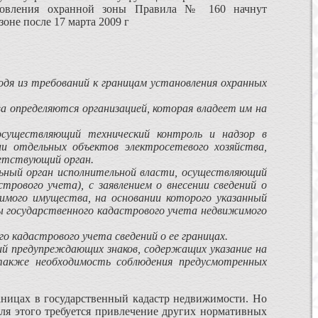
тановления охранной зоны Правила № 160 начнут
зоне после 17 марта 2009 г
одя из требований к границам установления охранных
а определяются организацией, которая владеет им на
осуществляющий техни­ческий контроль и надзор в
нии отдельных объектов электросетевого хозяйства,
ветствующий орган.
льный орган исполни­тельной власти, осуществляющий
рового учета), с заявлением о внесении сведений о
имого иму­щества, на основании которого указанный
ты государственного кадастрового учета недвижимого
о кадастрового учета сведений о ее границах.
й предупреждающих знаков, содержащих указание на
также необходимость соблюдения предусмотренных
раницах в государственный кадастр недвижимости. Но
ля этого требу­ется привлечение других нормативных