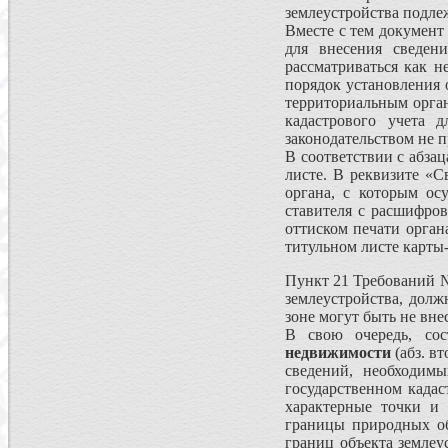
землеустройства подле
Вместе с тем документ
для внесения сведен
рассматриваться как н
порядок установления 
территориальным орган
кадастрового учета 
законодательством не п
В соответствии с абза
листе. В рек­визите «
органа, с которым осу
ставителя с расшифров
оттиском печати орган
титульном листе карты-
Пункт 21 Требований №
землеустройства, долж
зоне могут быть не вн
В свою очередь, сос
недвижимости
(абз. в
сведений, необ­ходи
государственном кадас
харак­терные точки и
границы природных об
границ объекта землеу