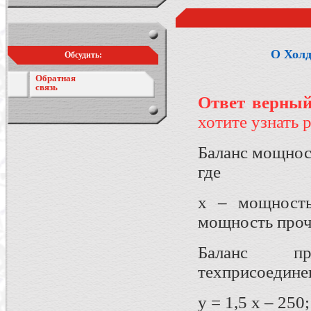
О Холд
Обсудить:
Обратная
связь
Ответ верный
хотите узнать 
Баланс мощнос
где
x – мощность
мощность проч
Баланс пр
техприсоедине
y = 1,5 х – 250;