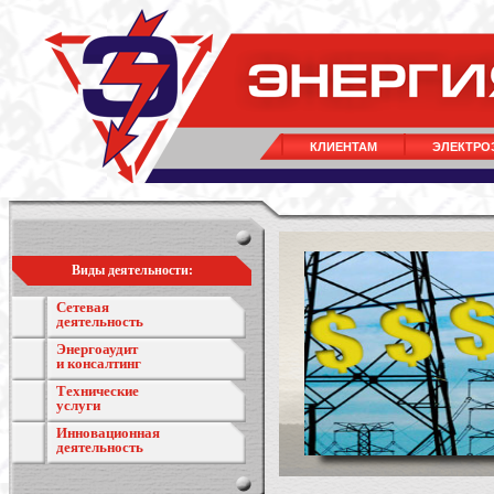
КЛИЕНТАМ
ЭЛЕКТРО
Виды деятельности:
Сетевая
деятельность
Энергоаудит
и консалтинг
Технические
услуги
Инновационная
деятельность