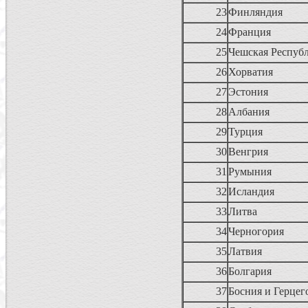
23
Финляндия
24
Франция
25
Чешская Респуб
26
Хорватия
27
Эстония
28
Албания
29
Турция
30
Венгрия
31
Румыния
32
Исландия
33
Литва
34
Черногория
35
Латвия
36
Болгария
37
Босния и Герце