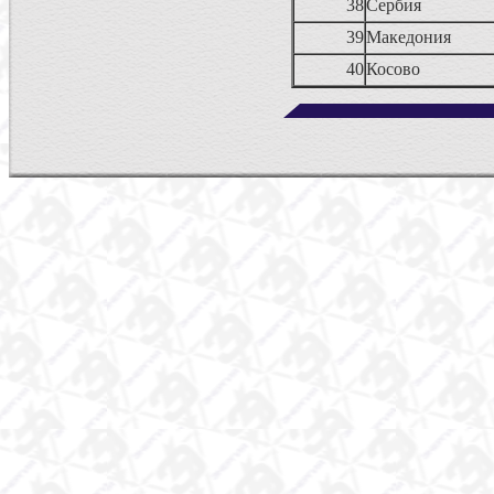
38
Сербия
39
Македония
40
Косово