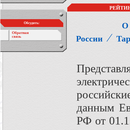
РЕЙТИН
Обсудить:
О
Обратная
⁄
России
Тар
связь
Представ
электрич
российские
данным Ев
РФ от 01.