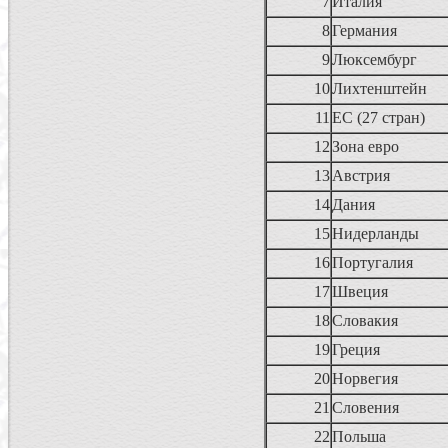
7
Италия
8
Германия
9
Люксембург
10
Лихтенштейн
11
ЕС (27 стран)
12
Зона евро
13
Австрия
14
Дания
15
Нидерланды
16
Португалия
17
Швеция
18
Словакия
19
Греция
20
Норвегия
21
Словения
22
Польша