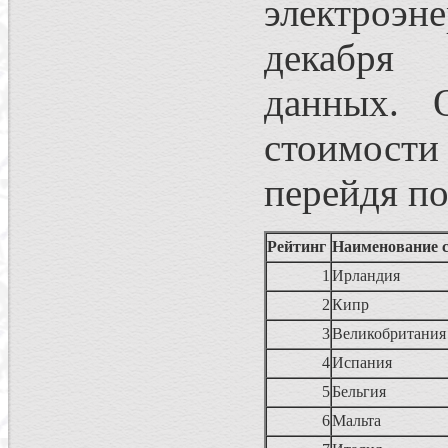
электроэне
декабря
данных. 
стоимост
перейдя п
Рейтинг
Наименование 
1
Ирландия
2
Кипр
3
Великобритани
4
Испания
5
Бельгия
6
Мальта