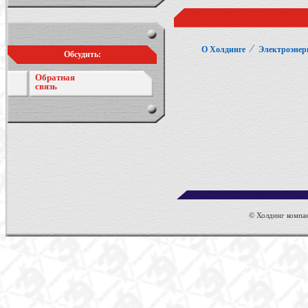
⁄
О Холдинге
Электроэнер
Обсудить:
Обратная
связь
© Холдинг компан