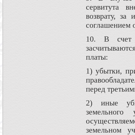
сервитута в
возврату, за
соглашением о
10. В счет
засчитываютс
платы:
1) убытки, п
правообладат
перед третьим
2) иные убы
земельного 
осуществляемо
земельном уч