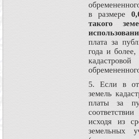
обремененного
в размере
0
такого зем
использовани
плата за пуб
года и более,
кадастрово
обремененного
5. Если в от
земель кадаст
платы за пу
соответствии
исходя из ср
земельных у