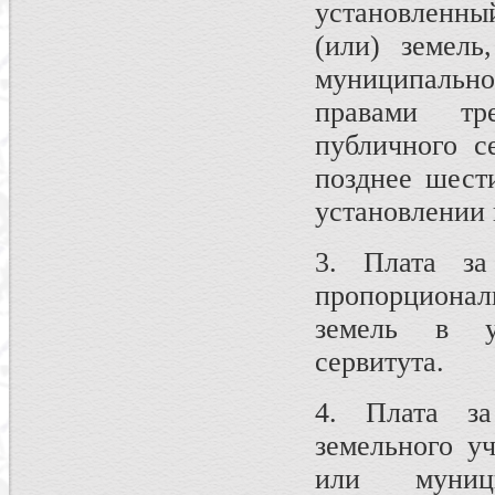
установленны
(или) земель
муниципальн
правами тр
публичного с
позднее шест
установлении 
3. Плата за
пропорциональ
земель в у
сервитута.
4. Плата з
земельного уч
или муниц