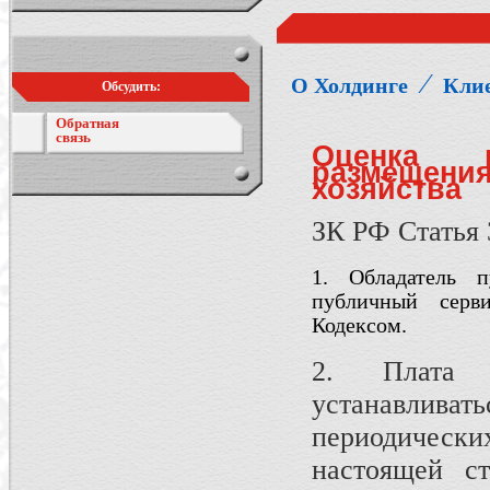
⁄
О Холдинге
Кли
Обсудить:
Обратная
связь
Оценка п
размещени
хозяйства
ЗК РФ Статья 
1. Обладатель п
публичный серв
Кодексом.
2. Плата 
устанавливать
периодически
настоящей ст