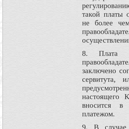
регулировани
такой платы 
не более чем
правообладат
осуществлении
8. Плата з
правооблада
заключено со
сервитута, 
предусмотре
настоящего К
вносится в 
платежом.
9. В случае