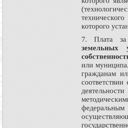
которого явл
(технологичес
техническог
которого уста
7. Плата з
земельных 
собственност
или муниципа
гражданам ил
соответствии
деятельно
методически
федеральны
осуществл
государствен