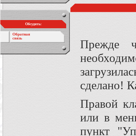
Обсудить:
Обратная
связь
Прежде ч
необходи
загрузила
сделано! К
Правой кл
или в мен
пункт "Уп