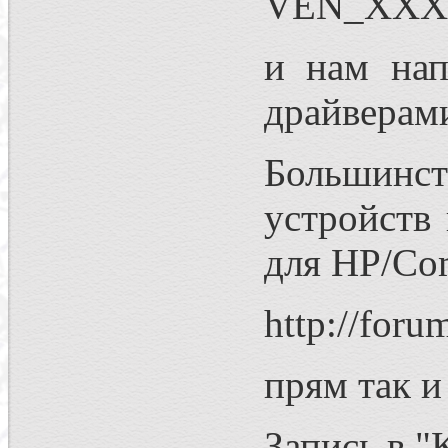
VEN_XX
и нам нап
драйверами
Большинст
устройств
для HP/Co
http://foru
прям так и
Запись в "