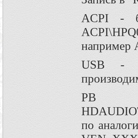
ACPI - б
ACPI\HPQ0
например 
USB - U
производ
Р
HDAUDIO
по аналог