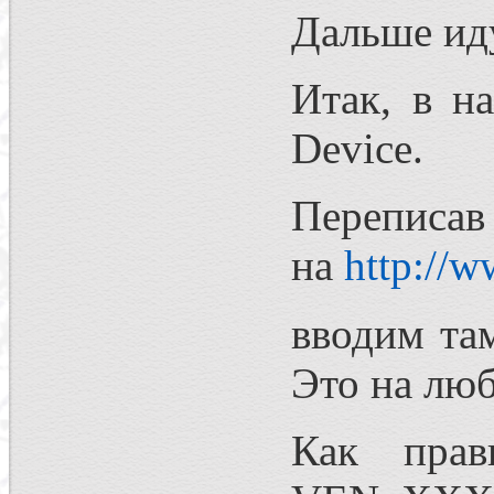
Дальше иду
Итак, в н
Device.
Перепи
на
http://w
вводим та
Это на люб
Как прав