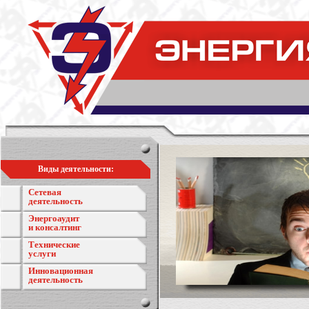
Виды деятельности:
Сетевая
деятельность
Энергоаудит
и консалтинг
Технические
услуги
Инновационная
деятельность