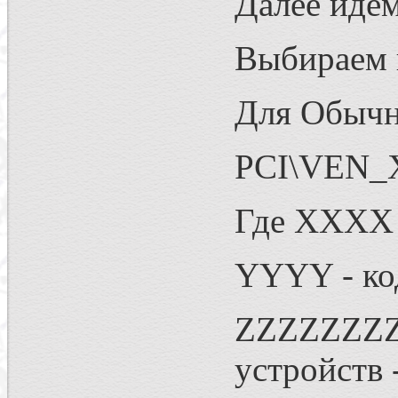
Далее идем
Выбираем 
Для Обычн
PCI\VEN
Где XXXX -
YYYY - код
ZZZZZZZZ 
устройств 