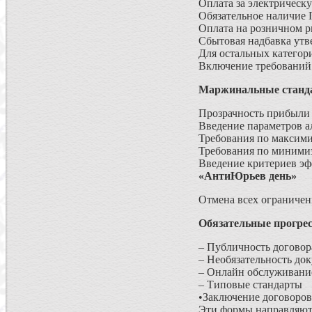
Оплата за электрическ
Обязательное наличие 
Оплата на розничном р
Сбытовая надбавка утв
Для остальных категор
Включение требований 
Маржинальные станд
Прозрачность прибыли 
Введение параметров 
Требования по максим
Требования по миними
Введение критериев э
«АнтиЮрьев день»
Отмена всех ограничен
Обязательные прогре
– Публичность договор
– Необязательность до
– Онлайн обслуживани
– Типовые стандарты
•Заключение договоров 
Эти формы направляют