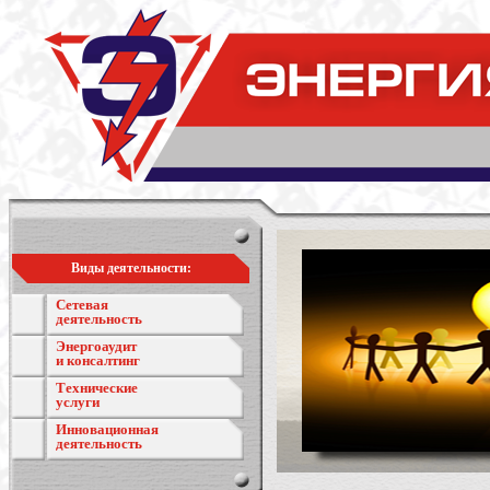
Виды деятельности:
Сетевая
деятельность
Энергоаудит
и консалтинг
Технические
услуги
Инновационная
деятельность