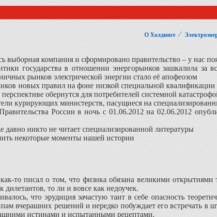
⁄
О Холдинге
Электроэнер
ась выборная компания и сформировано правительство – у нас по
литики государства в отношении энергорынков зашкалила за в
ичных рынков электрической энергии стало её апофеозом
тчиков новых правил на фоне низкой специальной квалификации
й перспективе обернутся для потребителей системной катастрофо
тели курирующих министерств, пасущиеся на специализированны
 Правительства России в ночь с 01.06.2012 на 02.06.2012 опуб
е давно никто не читает специализированной литературы
нить некоторые моменты нашей истории
как-то писал о том, что физика обязана великими открытиями
к дилетантов, то ли и вовсе как недоучек.
ивалось, что эрудиция зачастую таит в себе опасность теорети
ипам вчерашних решений и нередко побуждает его встречать в 
ашними истинами и испытанными рецептами.