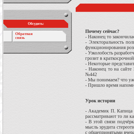
Обсудить:
Почему сейчас?
Обратная
- Наконец то закончил
связь
- Электоральность по
функционирования розн
- Узколобость разрабо
грозит в краткосрочно
- Некоторые представи
- Наконец то на сайте
№442
- Мы понимаем? что уж
- Пришло время напом
Урок истории
- Академик П. Капица 
рассматривают то ли ка
- В этой связи подчёрк
мысль эрудита стереот
с общепринятыми вчер