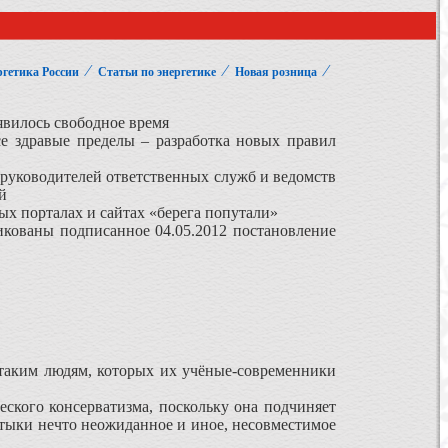
⁄
⁄
⁄
гетика России
Статьи по энергетике
Новая розница
явилось свободное время
се здравые пределы – разработка новых правил
 руководителей ответственных служб и ведомств
й
х порталах и сайтах «берега попутали»
ликованы подписанное 04.05.2012 постановление
 таким людям, которых их учёные-современники
ческого консерватизма, поскольку она подчиняет
штыки нечто неожиданное и иное, несовместимое