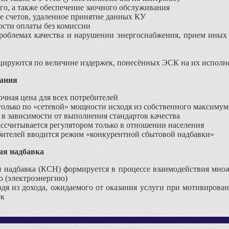
го, а также обеспечение заочного обслуживания
е счетов, удаленное принятие данных КУ
сти оплаты без комиссии
роблемах качества и нарушении энергоснабжения, прием иных 
цируются по величине издержек, понесённых ЭСК на их исполн
вания
очная цена для всех потребителей
 только по «сетевой» мощности исходя из собственного максимум
в зависимости от выполнения стандартов качества
ассчитывается регулятором только в отношении населения
бителей вводится режим «конкурентной сбытовой надбавки»
ая надбавка
я надбавка (КСН) формируется в процессе взаимодействия мно
 (электроэнергию)
одя из дохода, ожидаемого от оказания услуги при мотивиров
ек