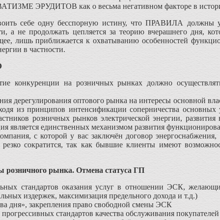
ВАТИЗМЕ ЭРУДИТОВ как о весьма негативном факторе в истори
своить себе одну бесспорную истину, что ПРАВИЛА должны 
и, а не продолжать цепляется за теорию вчерашнего дня, кот
бщее, лишь приближается к охватыванию особенностей функци
ергии в частности.
Э
итие конкуренции на розничных рынках должно осуществлят
ния дерегулирования оптового рынка на интересы основной влас
одя из принципов интенсификации соперничества основных у
астников розничных рынков электрической энергии, развития 
ия является единственных механизмом развития функционирова
компания, с которой у вас заключён договор энергоснабжения
 резко сократится, так как бывшие клиенты имеют возможно
ы розничного рынка. Отмена статуса ГП
ьных стандартов оказания услуг в отношении ЭСК, желающи
ьных издержек, максимизация предельного дохода и т.д.)
ва дня», закрепления право свободной смены ЭСК
 прогрессивных стандартов качества обслуживания покупателей