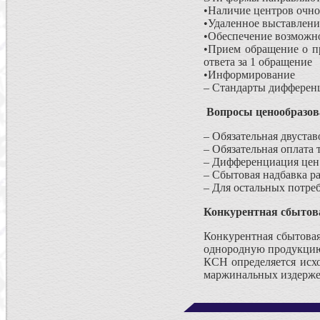
•Наличие центров очно
•Удаленное выставлени
•Обеспечение возможно
•Прием обращение о п
ответа за 1 обращение
•Информирование
– Стандарты дифферен
Вопросы ценообразо
– Обязательная двустав
– Обязательная оплата
– Дифференциация цен 
– Сбытовая надбавка р
– Для остальных потре
Конкурентная сбытов
Конкурентная сбытова
однородную продукцию
КСН определяется исх
маржинальных издерж