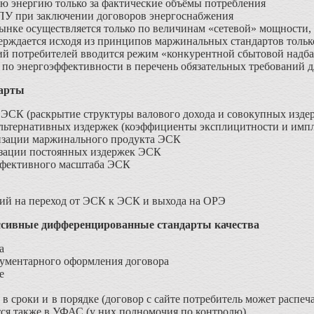
ую энергию только за фактические объёмы потребления
ПУ при заключении договоров энергоснабжения
ынке осуществляется только по величинам «сетевой» мощности,
ерждается исходя из принципов маржинальных стандартов тольк
ий потребителей вводится режим «конкурентной сбытовой надб
по энергоэффективности в перечень обязательных требований д
арты
ЭСК (раскрытие структуры валового дохода и совокупных изде
альтернативных издержек (коэффициенты эксплицитности и имп
изации маржинального продукта ЭСК
зации постоянных издержек ЭСК
ффективного масштаба ЭСК
ий на переход от ЭСК к ЭСК и выхода на ОРЭ
ссивные дифференцированные стандарты качества
а
кументарного оформления договора
е
в сроки и в порядке (договор с сайте потребитель может распеча
ся также в УФАС (у них полномочия по контролю)