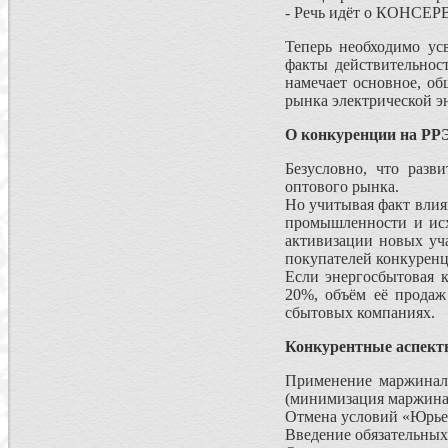
- Речь идёт о КОНСЕР
Теперь необходимо у
факты действительност
намечает основное, о
рынка электрической эн
О конкуренции на РР
Безусловно, что разв
оптового рынка.
Но учитывая факт влия
промышленности и исх
активизации новых уч
покупателей конкуренц
Если энергосбытовая 
20%, объём её продаж
сбытовых компаниях.
Конкурентные аспект
Применение маржинал
(минимизация маржинал
Отмена условий «Юрье
Введение обязательных