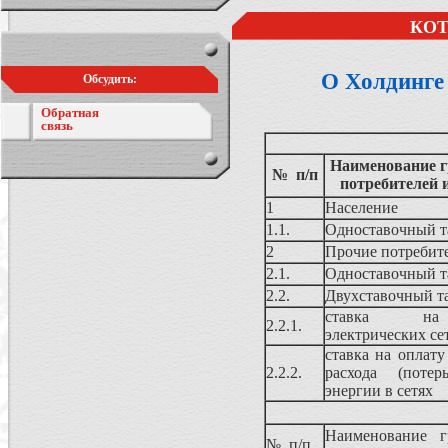
КОТ
О Холдинге
Обсудить:
Обратная
связь
Наименование г
№ п/п
потребителей 
1
Население
1.1.
Одноставочный 
2
Прочие потребит
2.1.
Одноставочный 
2.2.
Двухставочный т
ставка на
2.2.1.
электрических се
ставка на оплату
2.2.2.
расхода (потер
энергии в сетях
Наименование г
№ п/п