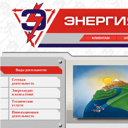
КЛИЕНТАМ
ЭЛ
Виды деятельности:
Сетевая
деятельность
Энергоаудит
и консалтинг
Технические
услуги
Инновационная
деятельность