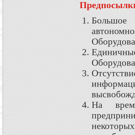
Предпосылки
Большое 
автоно
Оборудова
Единичные
Оборудова
Отсутст
информац
высвобожд
На врем
предприни
некоторы