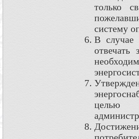
только с
пожелавш
систему оп
В случае 
отвечать 
необход
энергосис
Утвержде
энергосна
целью 
администр
Достижени
потребите