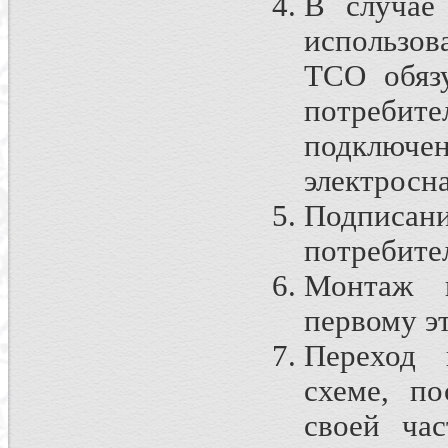
В случае
использов
ТСО обязу
потребит
подключ
электросн
Подписан
потребите
Монтаж и
первому эт
Переход 
схеме, по
своей час