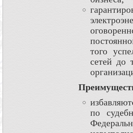
гаранти
электроэн
оговорен
постоянно
того усп
сетей до 
организац
Преимущест
избавляютс
по судеб
Федерал