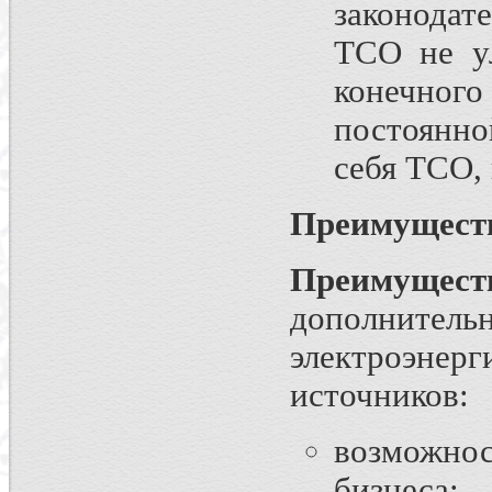
законодат
ТСО не ул
конечно
постоянно
себя ТСО,
Преимуществ
Преимуществ
дополнит
электроэн
источников:
возможно
бизнеса;