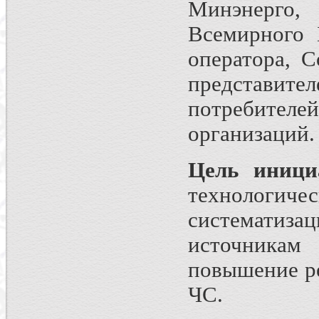
Минэнерго
Всемирного 
оператора, С
представите
потребите
организаций.
Цель иници
технологич
систематиза
источника
повышение р
ЧС.