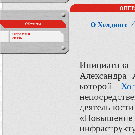
ОПЕР
О Холдинге
Обсудить:
Обратная
связь
Инициатива
Александра 
которой
Хо
непосредств
деятельнос
«Повышени
инфраструкт