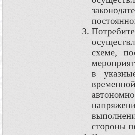
законода
постоянно
Потреб
осуществ
схеме, по
мероприят
в указны
временно
автономно
напряжен
выполнен
стороны п