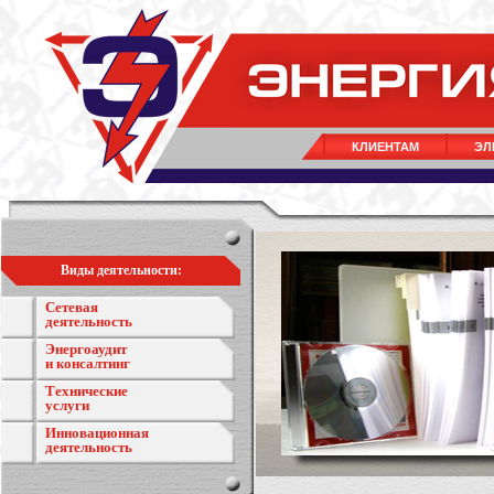
КЛИЕНТАМ
ЭЛ
Виды деятельности:
Сетевая
деятельность
Энергоаудит
и консалтинг
Технические
услуги
Инновационная
деятельность