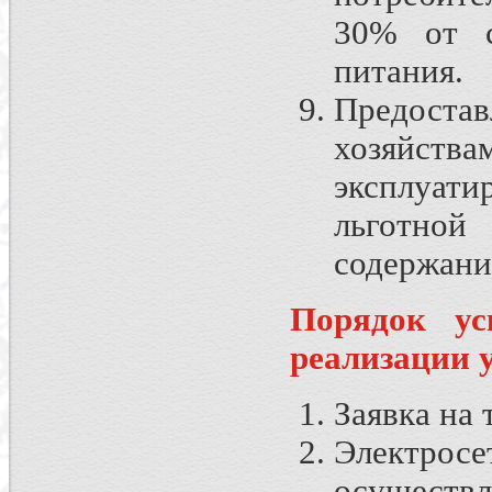
30% от с
питания.
Предостав
хозяйст
эксплуати
льготно
содержани
Порядок ус
реализации 
Заявка на 
Электросе
осуществл