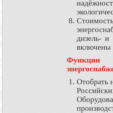
надёжно
экологиче
Стоимост
энергосн
дизель- и
включены 
Функции
энергоснабж
Отобрать 
Российс
Оборудов
производс