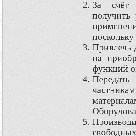
За счёт 
получить 
применен
поскольку
Привлечь 
на приоб
функций о
Передать
частника
материал
Оборудова
Производи
свободны