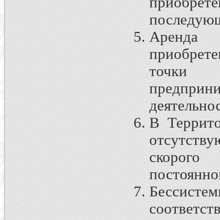
приобре
последующ
Аренда 
приобрете
точки з
предприни
деятельно
В Террито
отсутств
скорого 
постоянно
Бессистем
соответс