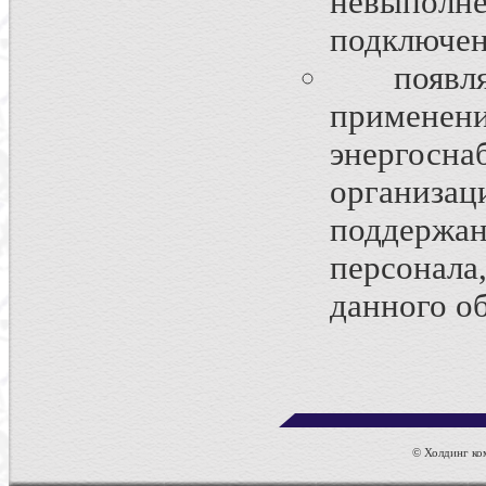
невыполн
подключен
появляе
применен
энергосна
организац
поддержа
персонал
данного о
© Холдинг ком